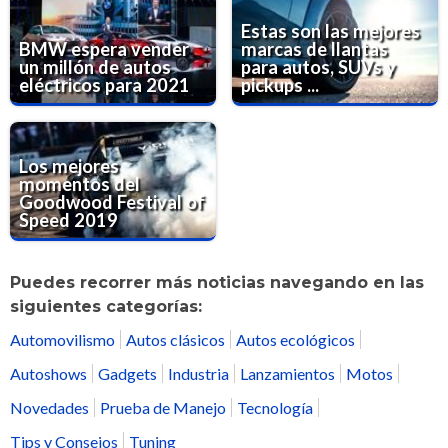
Estas son las mejores
BMW espera vender
marcas de llantas
un millón de autos
para autos, SUVs y
eléctricos para 2021
pickups ...
Los mejores
momentos del
Goodwood Festival of
Speed 2019
Puedes recorrer más noticias navegando en las
siguientes categorías:
Automovilismo
Autos clásicos
Autos ecológicos
Autoshows
Gadgets
Industria
Lanzamientos
Motos
Novedades
Prueba de Manejo
Tecnología
Tips y Consejos
Tuning