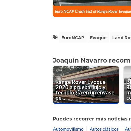
Euro NCAP Crash Test of Range Rover Evoqu
EuroNCAP
Evoque
Land Ro
Joaquín Navarro recom
Range Rover Evoque
B
2020 a prueba, lujo y
R
tecnología en un envase
m
pe...
c
Puedes recorrer más noticias 
Automovilismo
Autos clásicos
Au