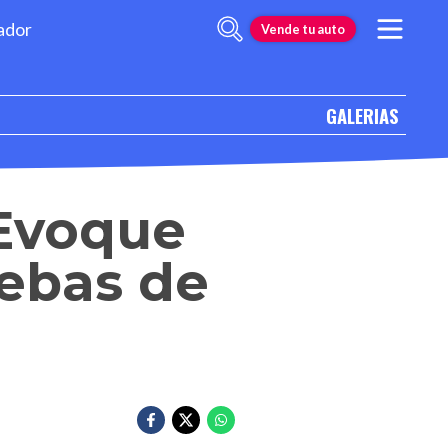
ador
Vende tu auto
GALERIAS
Evoque
uebas de