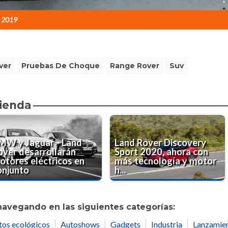
e 2019
ver
Pruebas De Choque
Range Rover
Suv
ienda
MW y Jaguar - Land
Land Rover Discovery
over desarrollarán
Sport 2020, ahora con
otores eléctricos en
más tecnología y motor
onjunto
h...
navegando en las siguientes categorías:
tos ecológicos
Autoshows
Gadgets
Industria
Lanzamie