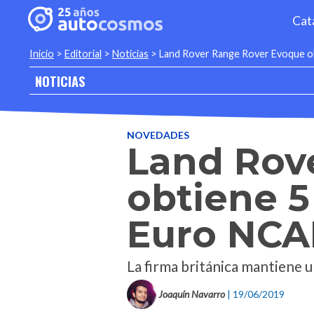
Cat
Inicio
>
Editorial
>
Noticias
>
Land Rover Range Rover Evoque ob
NOTICIAS
NOVEDADES
Land Rov
obtiene 5
Euro NCA
La firma británica mantiene 
Joaquín Navarro
| 19/06/2019