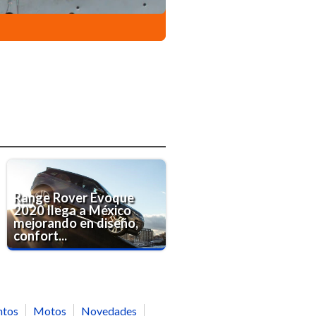
Range Rover Evoque
2020 llega a México
mejorando en diseño,
confort...
ntos
Motos
Novedades