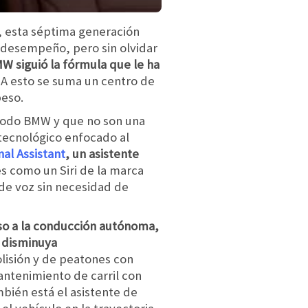
, esta séptima generación
o desempeño, pero sin olvidar
W siguió la fórmula que le ha
A esto se suma un centro de
peso.
 todo BMW y que no son una
 tecnológico enfocado al
al Assistant
, un asistente
es como un Siri de la marca
 de voz sin necesidad de
so a la conducción autónoma,
e disminuya
lisión y de peatones con
antenimiento de carril con
mbién está el asistente de