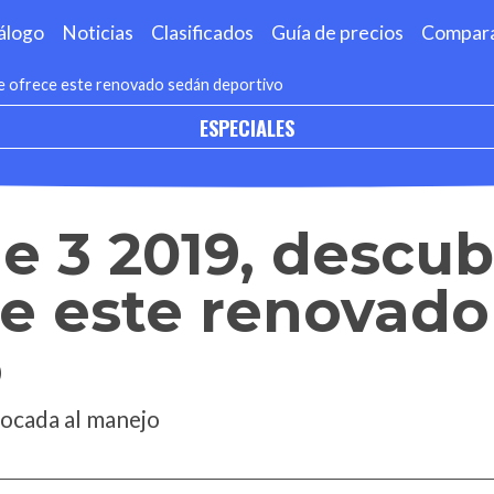
álogo
Noticias
Clasificados
Guía de precios
Compar
e ofrece este renovado sedán deportivo
ESPECIALES
 3 2019, descub
ce este renovad
o
ocada al manejo