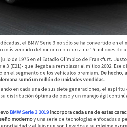
décadas, el BMW Serie 3 no sólo se ha convertido en e
ujo más vendido del mundo con cerca de 15 millones de u
de julio de 1975 en el Estadio Olímpico de Frankfurt. Justo
e 3 (E21)- que llegaba a remplazar al mítico 2002. Ese 
nio en el segmento de los vehículos premium.
De hecho, a
 alemana sumó un millón de unidades vendidas.
ando en cada una de sus siete generaciones, el espíritu
 su distribución óptima de peso y un manejo ágil continú
uevo
BMW Serie 3 2019
incorpora cada una de estas carac
iseño moderno
y una serie de tecnologías enfocadas a p
deportividad y el lujo que son llevados a su máxima expre