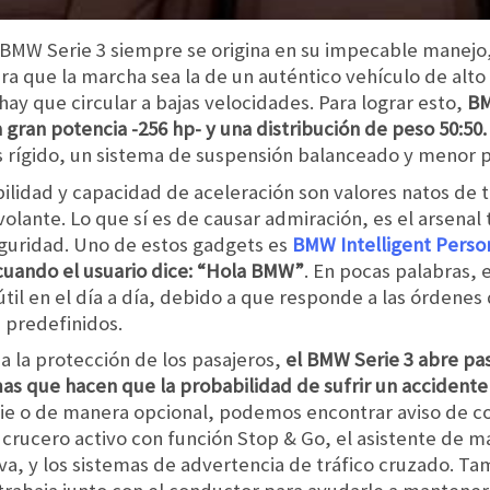
 BMW Serie 3 siempre se origina en su impecable manejo
ra que la marcha sea la de un auténtico vehículo de alt
ay que circular a bajas velocidades. Para lograr esto,
BM
a gran potencia -256 hp- y una distribución de peso 50:50.
 rígido, un sistema de suspensión balanceado y menor 
abilidad y capacidad de aceleración son valores natos de
olante. Lo que sí es de causar admiración, es el arsenal
eguridad. Uno de estos gadgets es
BMW Intelligent Person
 cuando el usuario dice: “Hola BMW”
. En pocas palabras, 
il en el día a día, debido a que responde a las órdenes
predefinidos.
a la protección de los pasajeros,
el BMW Serie 3 abre pa
mas que hacen que la probabilidad de sufrir un accident
rie o de manera opcional, podemos encontrar aviso de co
 crucero activo con función Stop & Go, el asistente de m
iva, y los sistemas de advertencia de tráfico cruzado. Ta