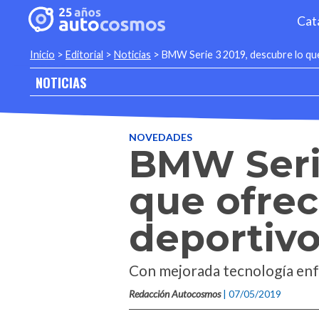
Cat
Inicio
>
Editorial
>
Noticias
>
BMW Serie 3 2019, descubre lo qu
NOTICIAS
NOVEDADES
BMW Serie
que ofre
deportiv
Con mejorada tecnología enf
Redacción Autocosmos
| 07/05/2019