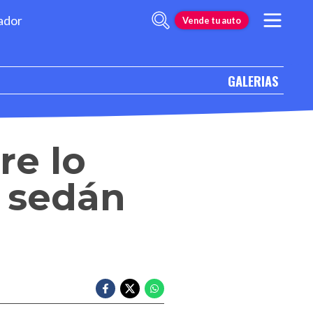
ador
Vende tu auto
GALERIAS
re lo
o sedán