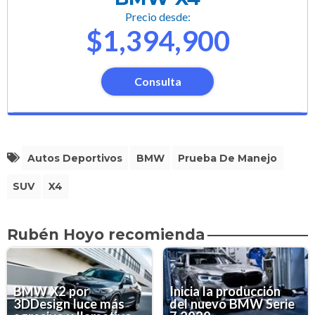
Precio desde:
$1,394,900
Consulta
Autos Deportivos
BMW
Prueba De Manejo
SUV
X4
Rubén Hoyo recomienda
BMW X2 por
Inicia la producción
3DDesign luce más
del nuevo BMW Serie