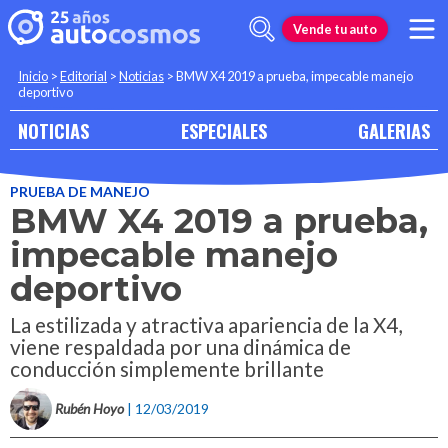
Vende tu auto
Inicio
>
Editorial
>
Noticias
>
BMW X4 2019 a prueba, impecable manejo
deportivo
NOTICIAS
ESPECIALES
GALERIAS
PRUEBA DE MANEJO
BMW X4 2019 a prueba,
impecable manejo
deportivo
La estilizada y atractiva apariencia de la X4,
viene respaldada por una dinámica de
conducción simplemente brillante
Rubén Hoyo
| 12/03/2019