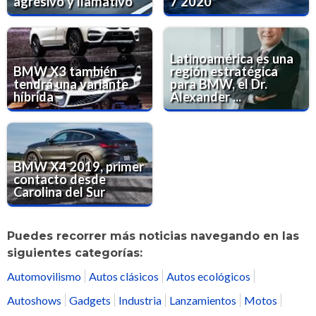
agresivo y llamativo
7 2020
Latinoamérica es una
BMW X3 también
región estratégica
tendrá una variante
para BMW, el Dr.
híbrida
Alexander ...
BMW X4 2019, primer
contacto desde
Carolina del Sur
Puedes recorrer más noticias navegando en las
siguientes categorías:
Automovilismo
Autos clásicos
Autos ecológicos
Autoshows
Gadgets
Industria
Lanzamientos
Motos