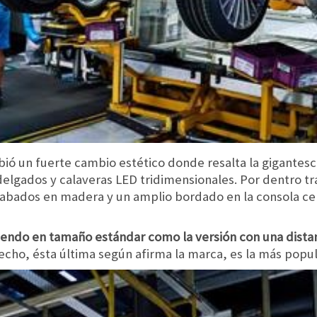
ió un fuerte cambio estético donde resalta la gigantesca
elgados y calaveras LED tridimensionales. Por dentro tr
abados en madera y un amplio bordado en la consola ce
iendo en tamaño estándar como la versión con una distan
hecho, ésta última según afirma la marca, es la más popu