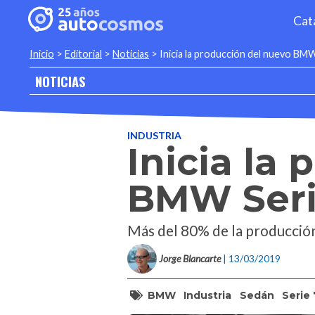
Cat
Inicio
>
Editorial
>
Noticias
>
Inicia la producción del nuevo BM
NOTICIAS
INDUSTRIA
Inicia la
BMW Seri
Más del 80% de la producción
Jorge Blancarte
| 13/03/2019
BMW
Industria
Sedán
Serie 