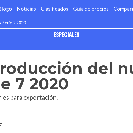
álogo
Noticias
Clasificados
Guía de precios
Compar
W Serie 7 2020
ESPECIALES
 producción del 
e 7 2020
 es para exportación.
7