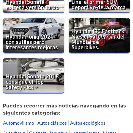
Hyundai Sonata
Line, el primer SUV
estrena versión turbo
deportivo de la marca
Hyundai i30 Fastback
Hyundai Ioniq 2020
N es el Safety Car del
con sutiles pero
Mundial de
interesantes mejoras
Superbikes.
Hyundai Sonata 2018
consigue el Top
Safety Pick +
Puedes recorrer más noticias navegando en las
siguientes categorías:
Automovilismo
Autos clásicos
Autos ecológicos
Autoshows
Gadgets
Industria
Lanzamientos
Motos