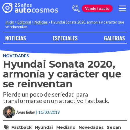
Vende tu auto
Inicio
>
Editorial
>
Noticias
>
Hyundai Sonata 2020, armonía y carácter que
se reinventan
NOTICIAS
ESPECIALES
GALERIAS
NOVEDADES
Hyundai Sonata 2020,
armonía y carácter que
se reinventan
Pierde un poco de seriedad para
transformarse en un atractivo fastback.
Jorge Beher
| 11/03/2019
Fastback
Hyundai
Mediano
Novedades
Sedán