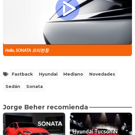
Hello, SONATA 프리런칭
Fastback
Hyundai
Mediano
Novedades
Sedán
Sonata
Jorge Beher recomienda
Hyundai Tucson N