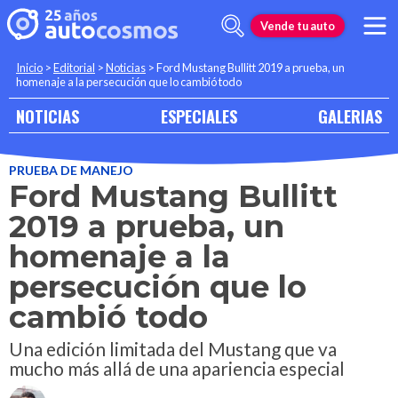
Vende tu auto
Inicio
>
Editorial
>
Noticias
>
Ford Mustang Bullitt 2019 a prueba, un
homenaje a la persecución que lo cambió todo
NOTICIAS
ESPECIALES
GALERIAS
PRUEBA DE MANEJO
Ford Mustang Bullitt
2019 a prueba, un
homenaje a la
persecución que lo
cambió todo
Una edición limitada del Mustang que va
mucho más allá de una apariencia especial