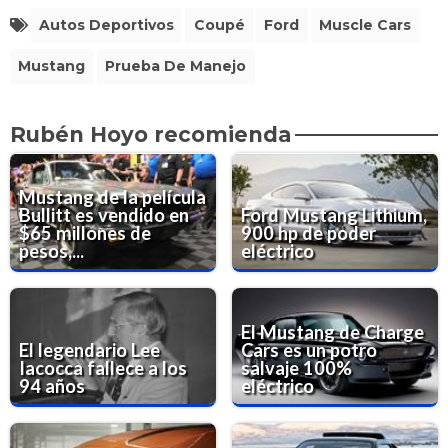
Autos Deportivos
Coupé
Ford
Muscle Cars
Mustang
Prueba De Manejo
Rubén Hoyo recomienda
Mustang de la película
Bullitt es vendido en
Ford Mustang Lithium,
$65 millones de
900 hp de poder
pesos,...
eléctrico
El Mustang de Charge
El legendario Lee
Cars es un potro
Iacocca fallece a los
salvaje 100%
94 años
eléctrico