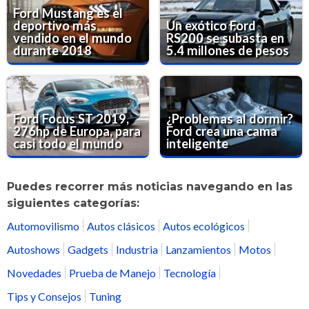
Ford Mustang es el
deportivo más
Un exótico Ford
vendido en el mundo
RS200 se subasta en
durante 2018
5.4 millones de pesos
Ford Focus ST 2019,
¿Problemas al dormir?
276hp de Europa, para
Ford crea una cama
casi todo el mundo
inteligente
Puedes recorrer más noticias navegando en las
siguientes categorías:
Automovilismo
Autos clásicos
Autos ecológicos
Autoshows
Gadgets
Industria
Lanzamientos
Motos
Novedades
Prueba de Manejo
Tecnología
Tips y Consejos
Tuning