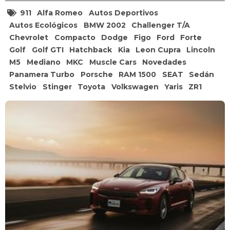
911
Alfa Romeo
Autos Deportivos
Autos Ecológicos
BMW 2002
Challenger T/A
Chevrolet
Compacto
Dodge
Figo
Ford
Forte
Golf
Golf GTI
Hatchback
Kia
Leon Cupra
Lincoln
M5
Mediano
MKC
Muscle Cars
Novedades
Panamera Turbo
Porsche
RAM 1500
SEAT
Sedán
Stelvio
Stinger
Toyota
Volkswagen
Yaris
ZR1