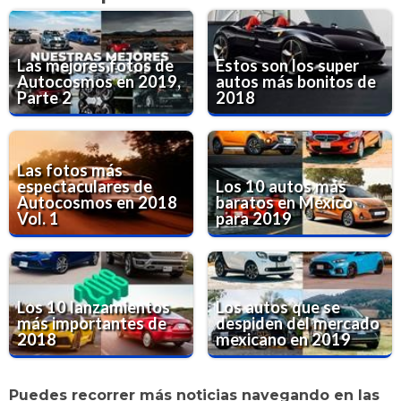
Las mejores fotos de
Estos son los super
Autocosmos en 2019,
autos más bonitos de
Parte 2
2018
Las fotos más
espectaculares de
Los 10 autos más
Autocosmos en 2018
baratos en México
Vol. 1
para 2019
Los 10 lanzamientos
Los autos que se
más importantes de
despiden del mercado
2018
mexicano en 2019
Puedes recorrer más noticias navegando en las