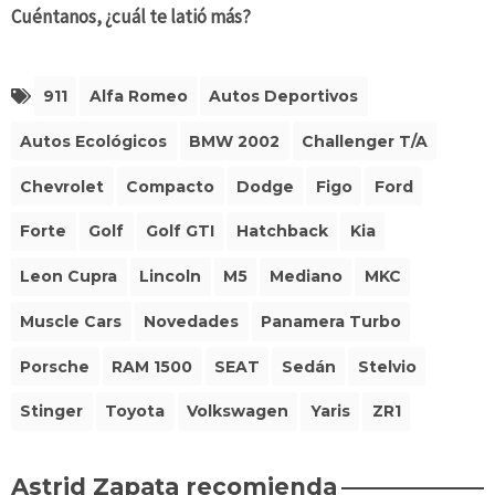
Cuéntanos, ¿cuál te latió más?
911
Alfa Romeo
Autos Deportivos
Autos Ecológicos
BMW 2002
Challenger T/A
Chevrolet
Compacto
Dodge
Figo
Ford
Forte
Golf
Golf GTI
Hatchback
Kia
Leon Cupra
Lincoln
M5
Mediano
MKC
Muscle Cars
Novedades
Panamera Turbo
Porsche
RAM 1500
SEAT
Sedán
Stelvio
Stinger
Toyota
Volkswagen
Yaris
ZR1
Astrid Zapata recomienda