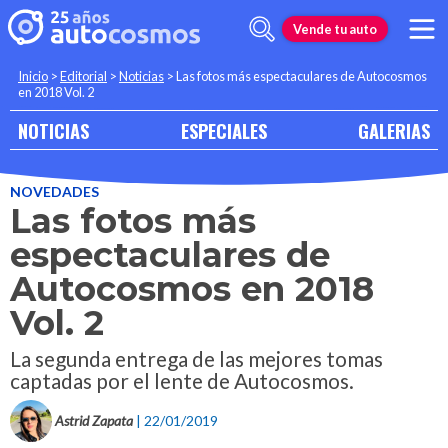
Vende tu auto
Inicio
>
Editorial
>
Noticias
>
Las fotos más espectaculares de Autocosmos
en 2018 Vol. 2
NOTICIAS
ESPECIALES
GALERIAS
NOVEDADES
Las fotos más
espectaculares de
Autocosmos en 2018
Vol. 2
La segunda entrega de las mejores tomas
captadas por el lente de Autocosmos.
Astrid Zapata
| 22/01/2019