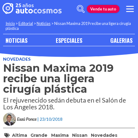
Vende tu auto
Inicio
>
Editorial
>
Noticias
>
Nissan Maxima 2019 recibe una ligera cirugía
plástica
NOTICIAS
ESPECIALES
GALERIAS
NOVEDADES
Nissan Maxima 2019
recibe una ligera
cirugía plástica
El rejuvenecido sedán debuta en el Salón de
Los Ángeles 2018.
Esaú Ponce
| 23/10/2018
Altima
Grande
Maxima
Nissan
Novedades