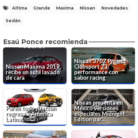
Altima
Grande
Maxima
Nissan
Novedades
Sedán
Esaú Ponce recomienda
Nissan 370Z Project
Nissan Maxima 2019,
Clubsport 23,
recibe un sutil lavado
performance con
de cara
sabor racing
Nissan presenta en
Paren todo ¡Datsun
México versiones
regresa a América
especiales Midnight
Latina!
Edition par...