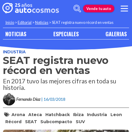
Vende tu auto
Inicio
>
Editorial
>
Noticias
>
SEAT registra nuevo récord en ventas
NOTICIAS
ESPECIALES
GALERIAS
INDUSTRIA
SEAT registra nuevo
récord en ventas
En 2017 tuvo las mejores cifras en toda su
historia.
Fernando Díaz
| 16/03/2018
Arona
Ateca
Hatchback
Ibiza
Industria
Leon
Récord
SEAT
Subcompacto
SUV