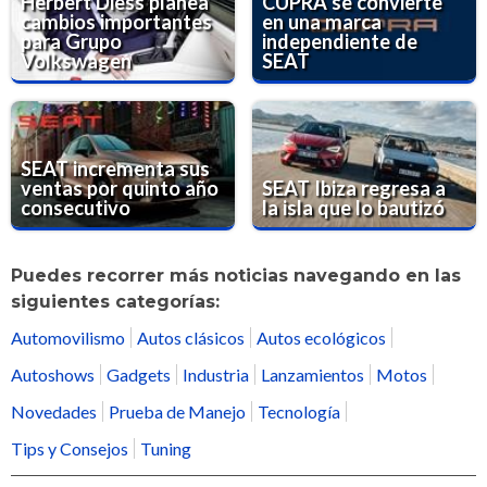
Herbert Diess planea
CUPRA se convierte
cambios importantes
en una marca
para Grupo
independiente de
Volkswagen
SEAT
SEAT incrementa sus
ventas por quinto año
SEAT Ibiza regresa a
consecutivo
la isla que lo bautizó
Puedes recorrer más noticias navegando en las
siguientes categorías:
Automovilismo
Autos clásicos
Autos ecológicos
Autoshows
Gadgets
Industria
Lanzamientos
Motos
Novedades
Prueba de Manejo
Tecnología
Tips y Consejos
Tuning