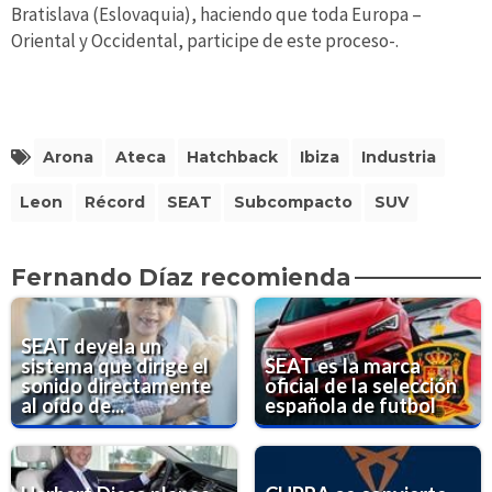
Bratislava (Eslovaquia), haciendo que toda Europa –
Oriental y Occidental, participe de este proceso-.
Arona
Ateca
Hatchback
Ibiza
Industria
Leon
Récord
SEAT
Subcompacto
SUV
Fernando Díaz recomienda
SEAT devela un
sistema que dirige el
SEAT es la marca
sonido directamente
oficial de la selección
al oído de...
española de futbol