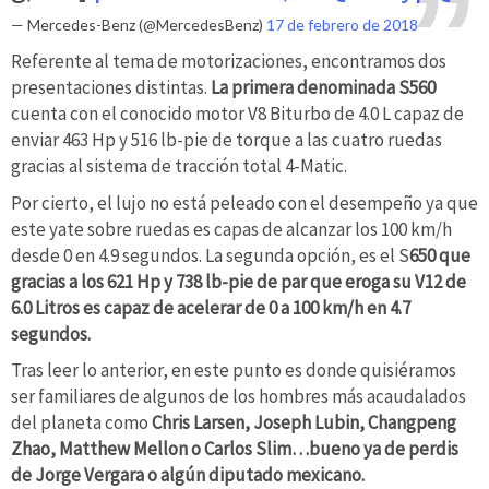
— Mercedes-Benz (@MercedesBenz)
17 de febrero de 2018
Referente al tema de motorizaciones, encontramos dos
presentaciones distintas.
La primera denominada S560
cuenta con el conocido motor V8 Biturbo de 4.0 L capaz de
enviar 463 Hp y 516 lb-pie de torque a las cuatro ruedas
gracias al sistema de tracción total 4-Matic.
Por cierto, el lujo no está peleado con el desempeño ya que
este yate sobre ruedas es capas de alcanzar los 100 km/h
desde 0 en 4.9 segundos. La segunda opción, es el S
650 que
gracias a los 621 Hp y 738 lb-pie de par que eroga su V12 de
6.0 Litros es capaz de acelerar de 0 a 100 km/h en 4.7
segundos.
Tras leer lo anterior, en este punto es donde quisiéramos
ser familiares de algunos de los hombres más acaudalados
del planeta como
Chris Larsen, Joseph Lubin, Changpeng
Zhao, Matthew Mellon o Carlos Slim…bueno ya de perdis
de Jorge Vergara o algún diputado mexicano.