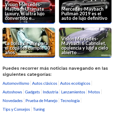
Vision Mercedes-
Maybach Ultimate
Mercedes-Maybach
Luxury, el ultra lujo
Pullman 2019 es el
convertido e...
auto de lujo definitivo
Vision Mercedes-
La bolsa de aire para
Maybach 6 Cabriolet,
el copiloto cumple 30
opulencia y lujo a cielo
años
abierto
Puedes recorrer más noticias navegando en las
siguientes categorías:
Automovilismo
Autos clásicos
Autos ecológicos
Autoshows
Gadgets
Industria
Lanzamientos
Motos
Novedades
Prueba de Manejo
Tecnología
Tips y Consejos
Tuning