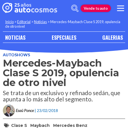
Vende tu auto
Inicio
>
Editorial
>
Noticias
>
Mercedes-Maybach Clase S 2019, opulencia
de otro nivel
NOTICIAS
ESPECIALES
GALERIAS
AUTOSHOWS
Mercedes-Maybach
Clase S 2019, opulencia
de otro nivel
Se trata de un exclusivo y refinado sedán, que
apunta a lo más alto del segmento.
Esaú Ponce
| 23/02/2018
Clase S
Maybach
Mercedes Benz