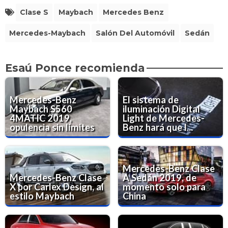
Clase S
Maybach
Mercedes Benz
Mercedes-Maybach
Salón Del Automóvil
Sedán
Esaú Ponce recomienda
Mercedes-Benz
El sistema de
Maybach S560
iluminación Digital
4MATIC 2019,
Light de Mercedes-
opulencia sin límites
Benz hará que l...
Mercedes-Benz Clase
Mercedes-Benz Clase
A Sedán 2019, de
X por Carlex Design, al
momento solo para
estilo Maybach
China