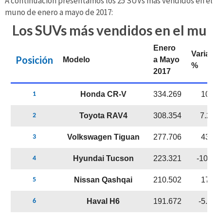
A continuación presentamos los 25 SUVs más vendidos en el
muno de enero a mayo de 2017:
Los SUVs más vendidos en el mun
Enero
Variac
Posición
Modelo
a Mayo
%
2017
Honda CR-V
334.269
10%
1
Toyota RAV4
308.354
7.2%
2
Volkswagen Tiguan
277.706
43.1
3
Hyundai Tucson
223.321
-10.2
4
Nissan Qashqai
210.502
17.3
5
Haval H6
191.672
-5.5
6