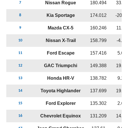
Nissan Rogue
180.494
33.1
7
Kia Sportage
174.012
-20.1
8
Mazda CX-5
160.246
11.0
9
Nissan X-Trail
158.799
-4.5
10
Ford Escape
157.416
5.0%
11
GAC Triumpchi
149.388
19.8
12
Honda HR-V
138.782
9.2%
13
Toyota Highlander
137.699
19.7
14
Ford Explorer
135.302
2.6%
15
Chevrolet Equinox
131.209
14.2
16