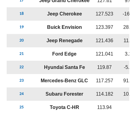
Jeep Grand Cherokee
127.61
9.0%
17
Jeep Cherokee
127.523
-16.6
18
Buick Envision
123.397
28.6
19
Jeep Renegade
121.436
11.1
20
Ford Edge
121.041
3.2%
21
Hyundai Santa Fe
119.87
-5.3
22
Mercedes-Benz GLC
117.257
91.7
23
Subaru Forester
114.182
10.4
24
Toyota C-HR
113.94
-
25