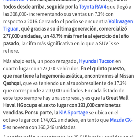
todos desde arriba, seguida por la
Toyota RAV4
que llegó a
las 308,000- incrementando sus ventas un 7.3% con
respecto a 2016. Cerrando el podio se encuentra
Volkwagen
Tiguan
, qué gracias a su última generación, comercializó
277,000 unidades, un 43.7% más frente al ejercicio del año
pasado
, la cifra más significativa en lo que a SUV´s se
refiere.
Más abajo está, un poco rezagado,
Hyundai Tucson
en
cuarto lugar con 223,000 vehículos.
En el quinto puesto,
que mantiene la hegemonía asiática, encontramos al Nissan
Qashqai
, que va teniendo un alza sobresaliente de 17.3%
que corresponde a 210,000 unidades. En cada listado de
este tipo siempre hay una sorpresa, y es que la
Great Wall
Haval H6 ocupa el sexto lugar con 191,000 camionetas
vendidas. Por su parte, la
KIA Sportage
se ubica en el
octavo lugar con 174,012 unidades, en tanto que
Mazda CX-
5
es novena con 160,246 unidades.