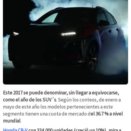
Este 2017 se puede denominar, sin llegar a equivocarse,
como el año de los SUV´s
. Según los conteos, de enero a
mayo de este año los modelos pertenecientes a este
segmento tienen una cuota de mercado d
el 36.7 % a nivel
mundial
.
Honda CR-V
con 334,000 unidades (creció un 10%), mira a