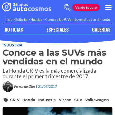
Vende tu auto
Inicio
>
Editorial
>
Noticias
>
Conoce a las SUVs más vendidas en el mundo
NOTICIAS
ESPECIALES
GALERIAS
INDUSTRIA
Conoce a las SUVs más
vendidas en el mundo
La Honda CR-V es la más comercializada
durante el primer trimestre de 2017.
Fernando Díaz
| 21/07/2017
CR-V
Honda
Industria
Nissan
SUV
Volkswagen