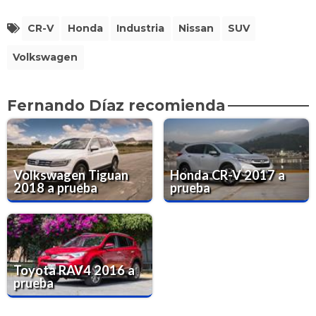
CR-V
Honda
Industria
Nissan
SUV
Volkswagen
Fernando Díaz recomienda
Volkswagen Tiguan
Honda CR-V 2017 a
2018 a prueba
prueba
Toyota RAV4 2016 a
prueba