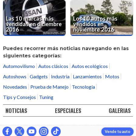
Las 10 marcas más
Los 10 autos más
vendidas en diciembre
vendidos en
2016
noviembre 2016
Puedes recorrer más noticias navegando en las
siguientes categorías:
Automovilismo
Autos clásicos
Autos ecológicos
Autoshows
Gadgets
Industria
Lanzamientos
Motos
Novedades
Prueba de Manejo
Tecnología
Tips y Consejos
Tuning
NOTICIAS
ESPECIALES
GALERIAS
Vende tu auto