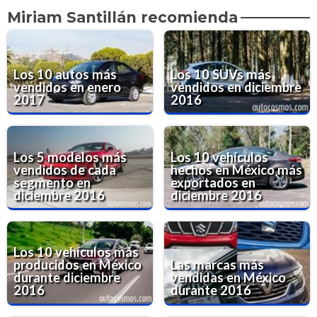
Miriam Santillán recomienda
Los 10 autos más
Los 10 SUVs más
vendidos en enero
vendidos en diciembre
2017
2016
Los 5 modelos más
Los 10 vehículos
vendidos de cada
hechos en México más
segmento en
exportados en
diciembre 2016
diciembre 2016
Los 10 vehículos más
producidos en México
Las marcas más
durante diciembre
vendidas en México
2016
durante 2016