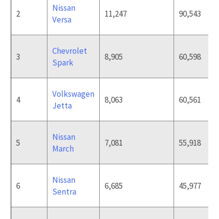
Nissan
2
11,247
90,543
Versa
Chevrolet
3
8,905
60,598
Spark
Volkswagen
4
8,063
60,561
Jetta
Nissan
5
7,081
55,918
March
Nissan
6
6,685
45,977
Sentra