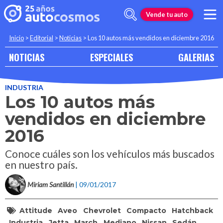
Vende tu auto
Inicio
>
Editorial
>
Noticias
>
Los 10 autos más vendidos en diciembre 2016
NOTICIAS
ESPECIALES
GALERIAS
INDUSTRIA
Los 10 autos más
vendidos en diciembre
2016
Conoce cuáles son los vehículos más buscados
en nuestro país.
Miriam Santillán
| 09/01/2017
Attitude
Aveo
Chevrolet
Compacto
Hatchback
Industria
Jetta
March
Mediano
Nissan
Sedán