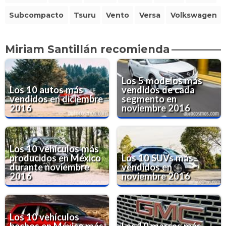
Subcompacto
Tsuru
Vento
Versa
Volkswagen
Miriam Santillán recomienda
Los 5 modelos más
Los 10 autos más
vendidos de cada
vendidos en diciembre
segmento en
2016
noviembre 2016
Los 10 vehículos más
producidos en México
Los 10 SUVs más
durante noviembre
vendidos en
2016
noviembre 2016
Los 10 vehículos