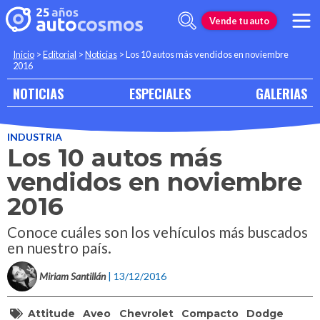
Vende tu auto
Inicio
>
Editorial
>
Noticias
>
Los 10 autos más vendidos en noviembre
2016
NOTICIAS
ESPECIALES
GALERIAS
INDUSTRIA
Los 10 autos más
vendidos en noviembre
2016
Conoce cuáles son los vehículos más buscados
en nuestro país.
Miriam Santillán
| 13/12/2016
Attitude
Aveo
Chevrolet
Compacto
Dodge