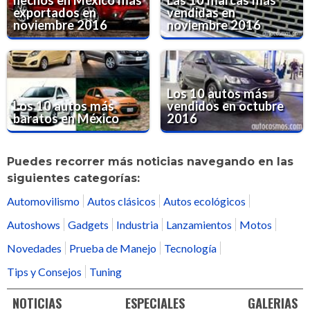
hechos en México más
Las 10 marcas más
exportados en
vendidas en
noviembre 2016
noviembre 2016
Los 10 autos más
Los 10 autos más
vendidos en octubre
baratos en México
2016
Puedes recorrer más noticias navegando en las
siguientes categorías:
Automovilismo
Autos clásicos
Autos ecológicos
Autoshows
Gadgets
Industria
Lanzamientos
Motos
Novedades
Prueba de Manejo
Tecnología
Tips y Consejos
Tuning
NOTICIAS
ESPECIALES
GALERIAS