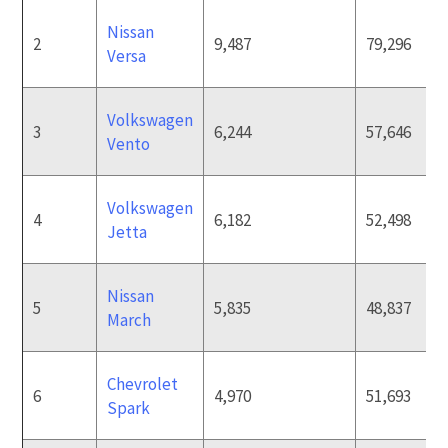
Nissan
2
9,487
79,296
Versa
Volkswagen
3
6,244
57,646
Vento
Volkswagen
4
6,182
52,498
Jetta
Nissan
5
5,835
48,837
March
Chevrolet
6
4,970
51,693
Spark