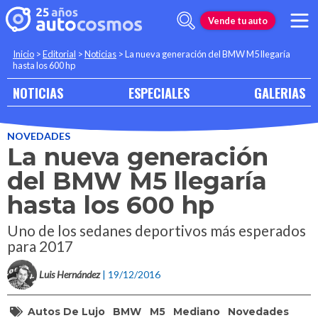
Vende tu auto
Inicio
>
Editorial
>
Noticias
>
La nueva generación del BMW M5 llegaría
hasta los 600 hp
NOTICIAS
ESPECIALES
GALERIAS
NOVEDADES
La nueva generación
del BMW M5 llegaría
hasta los 600 hp
Uno de los sedanes deportivos más esperados
para 2017
Luis Hernández
| 19/12/2016
Autos De Lujo
BMW
M5
Mediano
Novedades