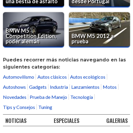
una bestia de asfalto
desde Portugal
BMW M5
Competition Edition,
BMW M5 2012 a
poder alemán
prueba
Puedes recorrer más noticias navegando en las
siguientes categorías:
Automovilismo
Autos clásicos
Autos ecológicos
Autoshows
Gadgets
Industria
Lanzamientos
Motos
Novedades
Prueba de Manejo
Tecnología
Tips y Consejos
Tuning
NOTICIAS
ESPECIALES
GALERIAS