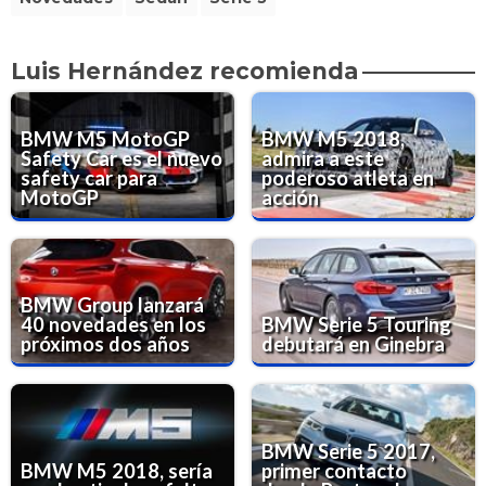
Luis Hernández recomienda
BMW M5 MotoGP
BMW M5 2018,
Safety Car es el nuevo
admira a este
safety car para
poderoso atleta en
MotoGP
acción
BMW Group lanzará
40 novedades en los
BMW Serie 5 Touring
próximos dos años
debutará en Ginebra
BMW Serie 5 2017,
BMW M5 2018, sería
primer contacto