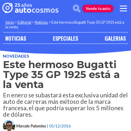
Vende tu auto
Inicio
>
Editorial
>
Noticias
>
Este hermoso Bugatti Type 35 GP 1925 está a
la venta
NOTICIAS
ESPECIALES
GALERIAS
NOVEDADES
Este hermoso Bugatti
Type 35 GP 1925 está a
la venta
En enero se subastará esta exclusiva unidad del
auto de carreras más exitoso de la marca
francesa, el que podría superar los 5 millones
de dólares.
Marcelo Palomino
| 05/12/2016