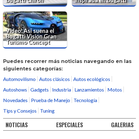
Video: Así suena el
Bugatti Vision Gran
Turismo Concept
Puedes recorrer más noticias navegando en las
siguientes categorías:
Automovilismo
Autos clásicos
Autos ecológicos
Autoshows
Gadgets
Industria
Lanzamientos
Motos
Novedades
Prueba de Manejo
Tecnología
Tips y Consejos
Tuning
NOTICIAS
ESPECIALES
GALERIAS