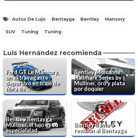
Autos De Lujo
Bentayga
Bentley
Mansory
SUV
Tuning
Tuning
Luis Hernández recomienda
Ford GT Le Mansory,
Bentley Mulsanne
un extravagante
Hallmark Series by
deportivo en traje de
Mulliner, oro y plata
fibra de ...
por doquier
Bentley Bentayga
Mulliner, el lujo es su
Bentley llama a
especialidad
revisión al Bentayga