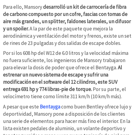
Para ello, Mansory
desarrolló un kit de carrocería de fibra
de carbono compuesto por un cofre, fascias con tomas de
aire más grandes, un splitter, faldones laterales, un difusor
y un spoiler.
A la par de este paquete que mejora la
aerodinámica y ventilación del motor y frenos, existe un set
de rines de 23 pulgadas y dos salidas de escape dobles.
Por si los 608 hp del W12 de 6.0 litros y la velocidad máxima
no fuera suficiente, los ingenieros de Mansory trabajaron
para elevar la dosis de poder que ofrece el Bentayga.
Al
estrenar un nuevo sistema de escape y sufrir una
modificación en el software del 12 cilindros, este SUV
entrega 691 hp y 774 libras-pie de torque.
Por su parte, el
velocímetro tiene como límite 311 km/h (10 km/h más).
A pesar que este
Bentayga
como buen Bentley ofrece lujo y
deportividad, Mansory pone a disposición de los clientes
una serie de elementos para hacer más fino el interior. En la
lista existen pedales de aluminio, un volante deportivo y