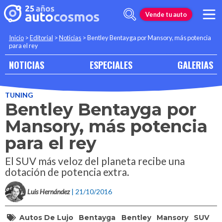
Vende tu auto
Inicio
>
Editorial
>
Noticias
>
Bentley Bentayga por Mansory, más potencia
para el rey
NOTICIAS
ESPECIALES
GALERIAS
TUNING
Bentley Bentayga por
Mansory, más potencia
para el rey
El SUV más veloz del planeta recibe una
dotación de potencia extra.
Luis Hernández
| 21/10/2016
Autos De Lujo
Bentayga
Bentley
Mansory
SUV