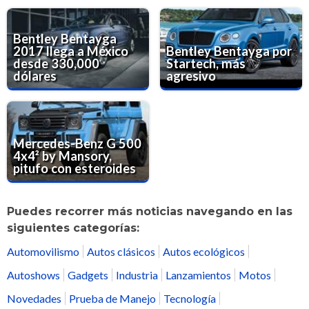
Bentley Bentayga
2017 llega a México
Bentley Bentayga por
desde 330,000
Startech, más
dólares
agresivo
Mercedes-Benz G 500
4x4² by Mansory,
pitufo con esteroides
Puedes recorrer más noticias navegando en las
siguientes categorías:
Automovilismo
Autos clásicos
Autos ecológicos
Autoshows
Gadgets
Industria
Lanzamientos
Motos
Novedades
Prueba de Manejo
Tecnología