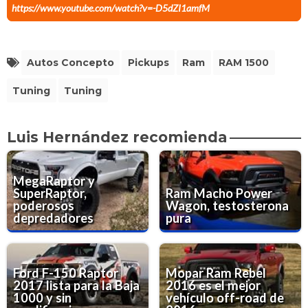
https://www.youtube.com/watch?v=-D5dZI1amfM
Autos Concepto
Pickups
Ram
RAM 1500
Tuning
Tuning
Luis Hernández recomienda
MegaRaptor y
SuperRaptor,
Ram Macho Power
poderosos
Wagon, testosterona
depredadores
pura
Ford F-150 Raptor
Mopar Ram Rebel
2017 lista para la Baja
2016 es el mejor
1000 y sin
vehículo off-road de