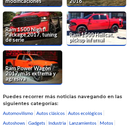
modificaciones
2016
Ram 1500 Night
Package 2017, tuning
Ram 1500 Hellcat,
de serie
pickup infernal
Ram Power Wagon
2017, más extrema y
agresiva
Puedes recorrer más noticias navegando en las
siguientes categorías:
Automovilismo
Autos clásicos
Autos ecológicos
Autoshows
Gadgets
Industria
Lanzamientos
Motos