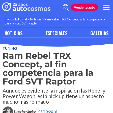
Vende tu auto
Inicio
>
Editorial
>
Noticias
>
Ram Rebel TRX Concept, al fin competencia
para la Ford SVT Raptor
NOTICIAS
ESPECIALES
GALERIAS
TUNING
Ram Rebel TRX
Concept, al fin
competencia para la
Ford SVT Raptor
Aunque es evidente la inspiración las Rebel y
Power Wagon, esta pick up tiene un aspecto
mucho más refinado
Luis Hernández
| 05/10/2016