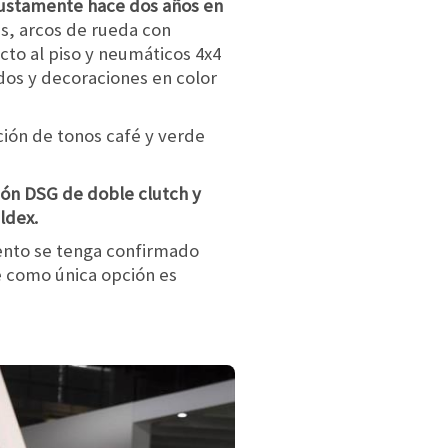
ustamente hace dos años en
s, arcos de rueda con
cto al piso y neumáticos 4x4
dos y decoraciones en color
ción de tonos café y verde
ión DSG de doble clutch y
ldex.
mento se tenga confirmado
e como única opción es