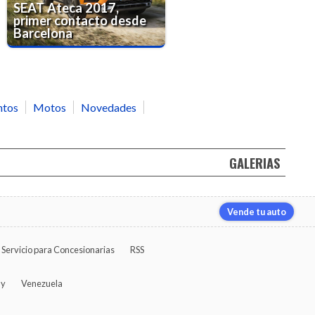
SEAT Ateca 2017,
primer contacto desde
Barcelona
ntos
Motos
Novedades
GALERIAS
Vende tu auto
Servicio para Concesionarias
RSS
ay
Venezuela