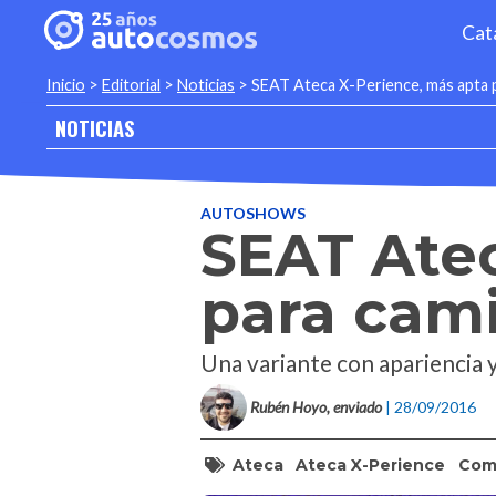
Cat
Inicio
>
Editorial
>
Noticias
>
SEAT Ateca X-Perience, más apta 
NOTICIAS
AUTOSHOWS
SEAT Atec
para cami
Una variante con apariencia 
Rubén Hoyo, enviado
| 28/09/2016
Ateca
Ateca X-Perience
Com