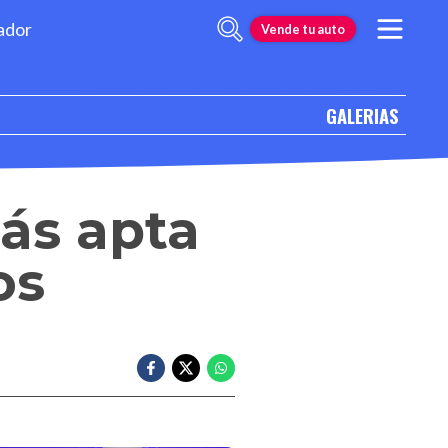
ador
Vende tu auto
GALERIAS
ás apta
os