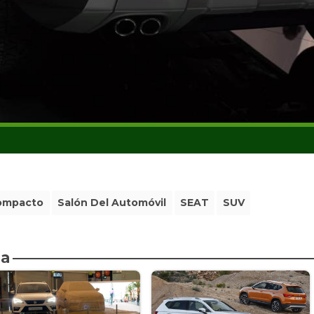
ompacto
Salón Del Automóvil
SEAT
SUV
da