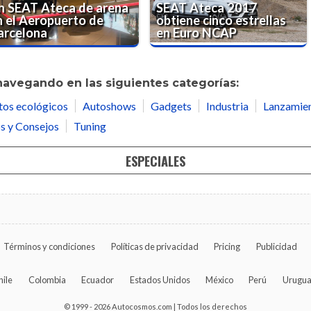
n SEAT Ateca de arena
SEAT Ateca 2017
n el Aeropuerto de
obtiene cinco estrellas
arcelona
en Euro NCAP
navegando en las siguientes categorías:
tos ecológicos
Autoshows
Gadgets
Industria
Lanzamie
s y Consejos
Tuning
ESPECIALES
Términos y condiciones
Políticas de privacidad
Pricing
Publicidad
hile
Colombia
Ecuador
Estados Unidos
México
Perú
Urugu
© 1999 - 2026 Autocosmos.com | Todos los derechos