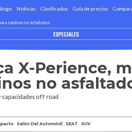
álogo
Noticias
Clasificados
Guía de precios
Compar
para caminos no asfaltados
ESPECIALES
a X-Perience, m
nos no asfaltad
y capacidades off road
pacto
Salón Del Automóvil
SEAT
SUV