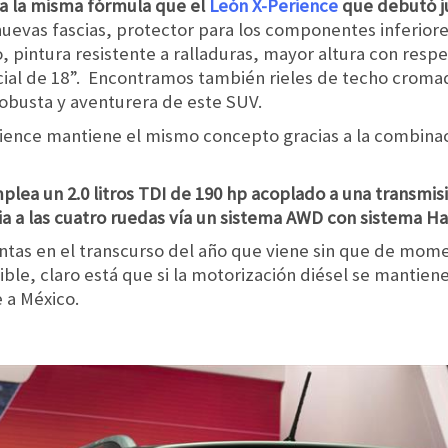
 a la misma fórmula que el
León X-Perience
que debutó j
uevas fascias, protector para los componentes inferiore
, pintura resistente a ralladuras, mayor altura con respe
cial de 18”. Encontramos también rieles de techo croma
 robusta y aventurera de este SUV.
erience mantiene el mismo concepto gracias a la combina
plea un 2.0 litros TDI de 190 hp acoplado a una transmis
ia a las cuatro ruedas vía un sistema AWD con sistema Ha
ventas en el transcurso del año que viene sin que de mo
ble, claro está que si la motorización diésel se mantien
 a México.