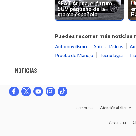
SEAT Arona, el futuro
U
SUV pequeño de la
e
marca española
B
Puedes recorrer más noticias 
Automovilismo
Autos clásicos
Au
Prueba de Manejo
Tecnología
Tip
NOTICIAS
La empresa
Atención al cliente
Argentina
C