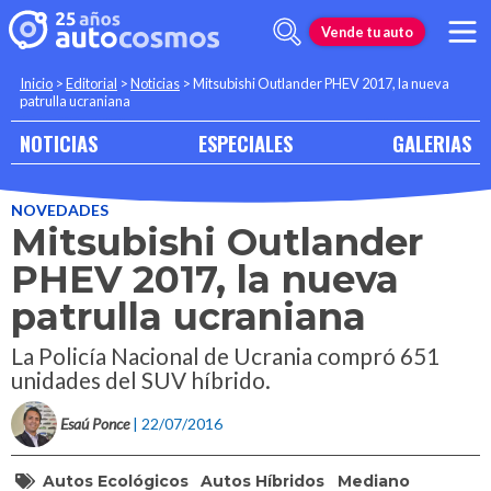
Vende tu auto
Inicio
>
Editorial
>
Noticias
>
Mitsubishi Outlander PHEV 2017, la nueva
patrulla ucraniana
NOTICIAS
ESPECIALES
GALERIAS
NOVEDADES
Mitsubishi Outlander
PHEV 2017, la nueva
patrulla ucraniana
La Policía Nacional de Ucrania compró 651
unidades del SUV híbrido.
Esaú Ponce
| 22/07/2016
Autos Ecológicos
Autos Híbridos
Mediano