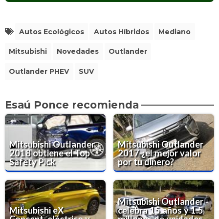
S
Autos Ecológicos
Autos Híbridos
Mediano
Mitsubishi
Novedades
Outlander
Outlander PHEV
SUV
Esaú Ponce recomienda
Mitsubishi Outlander
Mitsubishi Outlander
2018 obtiene el Top
2017 ¿el mejor valor
Safety Pick
por tu dinero?
Mitsubishi Outlander
Mitsubishi eX
celebra 15 años y 1.5
Concept, eléctrico y
millones de unidades