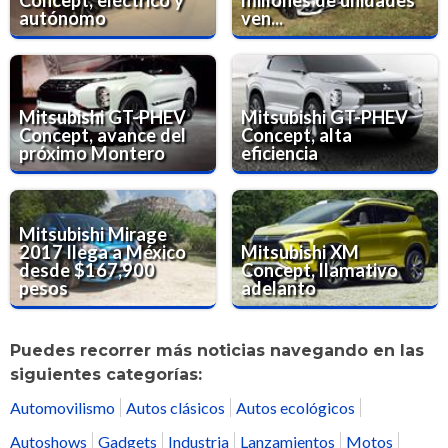
autónomo
ven...
Mitsubishi GT-PHEV
Mitsubishi GT-PHEV
Concept, avance del
Concept, alta
próximo Montero
eficiencia
Mitsubishi Mirage
2017 llega a México
Mitsubishi XM
desde $167,900
Concept, llamativo
pesos
adelanto
Puedes recorrer más noticias navegando en las
siguientes categorías:
Automovilismo
Autos clásicos
Autos ecológicos
Autoshows
Gadgets
Industria
Lanzamientos
Motos