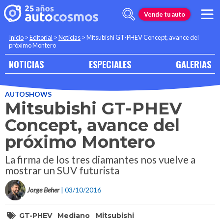
Vende tu auto
Inicio
>
Editorial
>
Noticias
>
Mitsubishi GT-PHEV Concept, avance del
próximo Montero
NOTICIAS
ESPECIALES
GALERIAS
AUTOSHOWS
Mitsubishi GT-PHEV
Concept, avance del
próximo Montero
La firma de los tres diamantes nos vuelve a
mostrar un SUV futurista
Jorge Beher
| 03/10/2016
GT-PHEV
Mediano
Mitsubishi