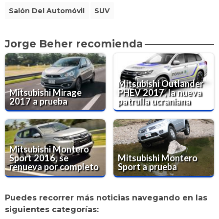
Salón Del Automóvil
SUV
Jorge Beher recomienda
Mitsubishi Outlander
Mitsubishi Mirage
PHEV 2017, la nueva
2017 a prueba
patrulla ucraniana
Mitsubishi Montero
Sport 2016, se
Mitsubishi Montero
renueva por completo
Sport a prueba
Puedes recorrer más noticias navegando en las
siguientes categorías: