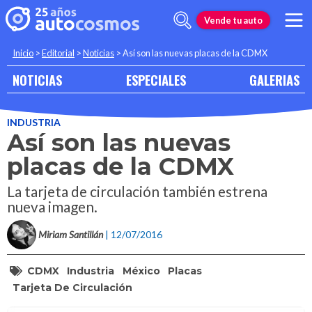
Vende tu auto
Inicio
>
Editorial
>
Noticias
>
Así son las nuevas placas de la CDMX
NOTICIAS
ESPECIALES
GALERIAS
INDUSTRIA
Así son las nuevas
placas de la CDMX
La tarjeta de circulación también estrena
nueva imagen.
Miriam Santillán
| 12/07/2016
CDMX
Industria
México
Placas
Tarjeta De Circulación