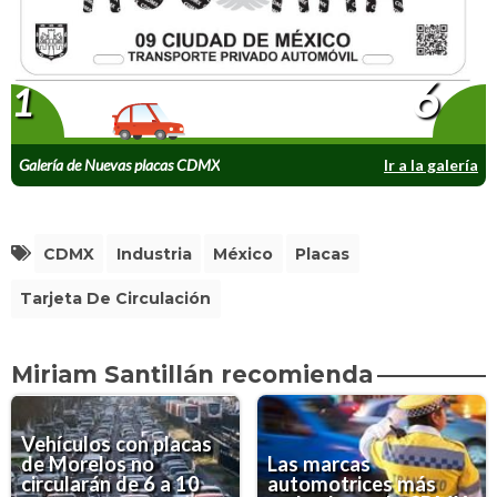
6
1
Galería de Nuevas placas CDMX
Ir a la galería
CDMX
Industria
México
Placas
Tarjeta De Circulación
Miriam Santillán recomienda
Vehículos con placas
de Morelos no
Las marcas
circularán de 6 a 10
automotrices más