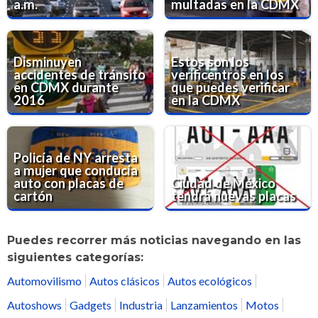
a.m.
multadas en la CDMX
Disminuyen
Estos son los
accidentes de tránsito
verificentros en los
en CDMX durante
que puedes verificar
2016
en la CDMX
Policía de NY arresta
a mujer que conducía
auto con placas de
Ciudad de México
cartón
tendrá nuevas placas
Puedes recorrer más noticias navegando en las
siguientes categorías:
Automovilismo
Autos clásicos
Autos ecológicos
Autoshows
Gadgets
Industria
Lanzamientos
Motos