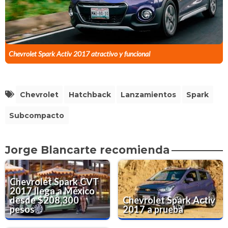
Chevrolet Spark Activ 2017 atractivo y funcional
Chevrolet
Hatchback
Lanzamientos
Spark
Subcompacto
Jorge Blancarte recomienda
Chevrolet Spark CVT
2017 llega a México
desde $208,300
Chevrolet Spark Activ
pesos
2017 a prueba