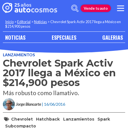
Vende tu auto
Inicio
>
Editorial
>
Noticias
>
Chevrolet Spark Activ 2017 llega a México en
$214,900 pesos
NOTICIAS
ESPECIALES
GALERIAS
LANZAMIENTOS
Chevrolet Spark Activ
2017 llega a México en
$214,900 pesos
Más robusto como llamativo.
Jorge Blancarte
| 16/06/2016
Chevrolet
Hatchback
Lanzamientos
Spark
Subcompacto