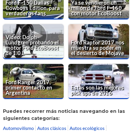
Ford F-150 Dallas
Ya se vendieron un
Cowboys Edition, para
millón de Ford F-150
verdaderos fans
con motor EcoBoost
Video: Dolph
Lundgren probando el
Ford Raptor 2017 nos
motor Ford EcoBoost
muestra su poder en
de 1.0 L
el desierto de Mojave
Ford Ranger 2017,
primer contacto en
Estas son las mejores
Argentina
pick ups de 2016
Puedes recorrer más noticias navegando en las
siguientes categorías:
Automovilismo
Autos clásicos
Autos ecológicos