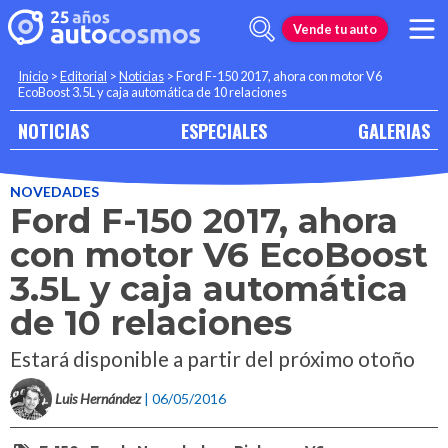
Vende tu auto
Inicio
>
Editorial
>
Noticias
>
Ford F-150 2017, ahora con motor V6
EcoBoost 3.5L y caja automática de 10 relaciones
NOTICIAS
ESPECIALES
GALERIAS
NOVEDADES
Ford F-150 2017, ahora
con motor V6 EcoBoost
3.5L y caja automática
de 10 relaciones
Estará disponible a partir del próximo otoño
Luis Hernández
| 06/05/2016