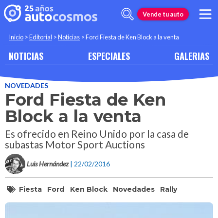
Vende tu auto
Inicio
>
Editorial
>
Noticias
>
Ford Fiesta de Ken Block a la venta
NOTICIAS
ESPECIALES
GALERIAS
NOVEDADES
Ford Fiesta de Ken
Block a la venta
Es ofrecido en Reino Unido por la casa de
subastas Motor Sport Auctions
Luis Hernández
| 22/02/2016
Fiesta
Ford
Ken Block
Novedades
Rally