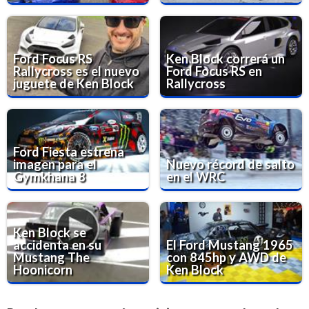
Ford Focus RS
Ken Block correrá un
Rallycross es el nuevo
Ford Focus RS en
juguete de Ken Block
Rallycross
Ford Fiesta estrena
imagen para el
Nuevo récord de salto
Gymkhana 8
en el WRC
Ken Block se
accidenta en su
El Ford Mustang 1965
Mustang The
con 845hp y AWD de
Hoonicorn
Ken Block