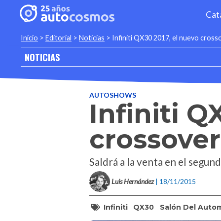
Cat
Inicio
>
Editorial
>
Noticias
>
Infiniti QX30 2017, el nuevo cross
NOTICIAS
AUTOSHOWS
Infiniti Q
crossover
Saldrá a la venta en el segu
Luis Hernández
| 18/11/2015
Infiniti
QX30
Salón Del Autom