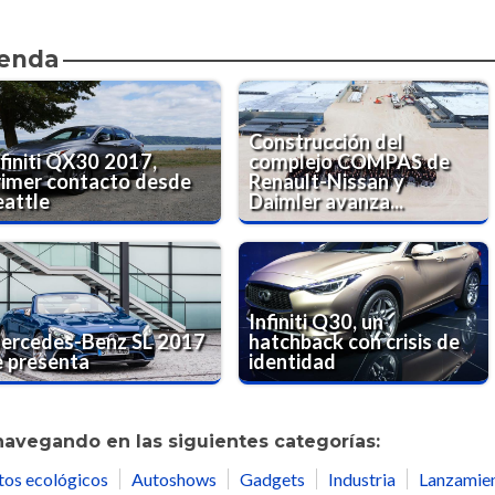
ienda
Construcción del
nfiniti QX30 2017,
complejo COMPAS de
rimer contacto desde
Renault-Nissan y
eattle
Daimler avanza...
Infiniti Q30, un
ercedes-Benz SL 2017
hatchback con crisis de
e presenta
identidad
navegando en las siguientes categorías:
tos ecológicos
Autoshows
Gadgets
Industria
Lanzamie