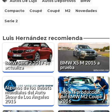
Autos De Lujo
Autos Deportivos
BMW
Compacto
Coupé
Coupé
M2
Novedades
Serie 2
Luis Hernández recomienda
BMW Serie 2 2017 se
BMW X5 M 2015 a
actualiza
prueba
Algunos de los debuts
mundiales del Auto
Inicia la producción
Show de Los Ángeles
del BMW M2 Coupé
2015
2016