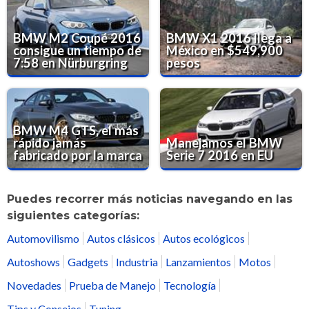
BMW M2 Coupé 2016
BMW X1 2016 llega a
consigue un tiempo de
México en $549,900
7:58 en Nürburgring
pesos
BMW M4 GTS, el más
rápido jamás
Manejamos el BMW
fabricado por la marca
Serie 7 2016 en EU
Puedes recorrer más noticias navegando en las
siguientes categorías:
Automovilismo
Autos clásicos
Autos ecológicos
Autoshows
Gadgets
Industria
Lanzamientos
Motos
Novedades
Prueba de Manejo
Tecnología
Tips y Consejos
Tuning