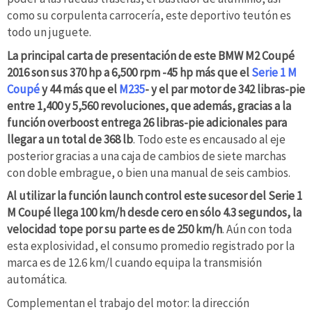
como su corpulenta carrocería, este deportivo teutón es
todo un juguete.
La principal carta de presentación de este BMW M2 Coupé
2016 son sus 370 hp a 6,500 rpm -45 hp más que el
Serie 1 M
Coupé
y 44 más que el
M235
- y el par motor de 342 libras-pie
entre 1,400 y 5,560 revoluciones, que además, gracias a la
función overboost entrega 26 libras-pie adicionales para
llegar a un total de 368 lb
. Todo este es encausado al eje
posterior gracias a una caja de cambios de siete marchas
con doble embrague, o bien una manual de seis cambios.
Al utilizar la función launch control este sucesor del Serie 1
M Coupé llega 100 km/h desde cero en sólo 4.3 segundos, la
velocidad tope por su parte es de 250 km/h
. Aún con toda
esta explosividad, el consumo promedio registrado por la
marca es de 12.6 km/l cuando equipa la transmisión
automática.
Complementan el trabajo del motor: la dirección