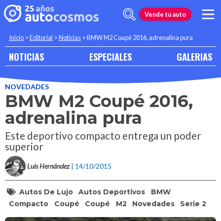
Vende tu auto
Inicio
>
Editorial
>
Noticias
>
BMW M2 Coupé 2016, adrenalina pura
NOTICIAS
ESPECIALES
GALERIAS
NOVEDADES
BMW M2 Coupé 2016,
adrenalina pura
Este deportivo compacto entrega un poder
superior
Luis Hernández
| 14/10/2015
Autos De Lujo
Autos Deportivos
BMW
Compacto
Coupé
Coupé
M2
Novedades
Serie 2