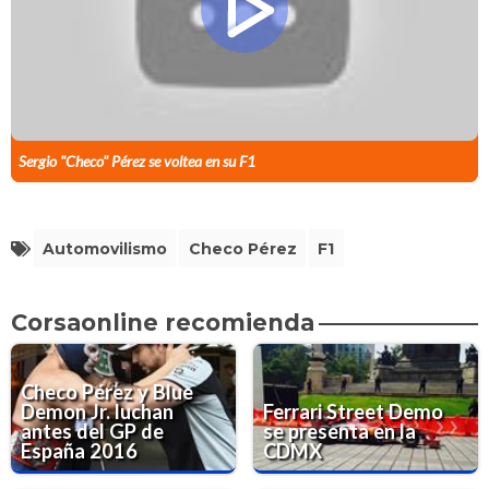
Sergio "Checo" Pérez se voltea en su F1
Automovilismo
Checo Pérez
F1
Corsaonline recomienda
Checo Pérez y Blue
Demon Jr. luchan
Ferrari Street Demo
antes del GP de
se presenta en la
España 2016
CDMX