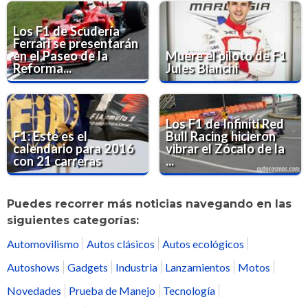
Los F1 de Scudería
Ferrari se presentarán
en el Paseo de la
Muere el piloto de F1
Reforma...
Jules Bianchi
Los F1 de Infiniti Red
F1: Este es el
Bull Racing hicieron
calendario para 2016
vibrar el Zócalo de la
con 21 carreras
...
Puedes recorrer más noticias navegando en las
siguientes categorías:
Automovilismo
Autos clásicos
Autos ecológicos
Autoshows
Gadgets
Industria
Lanzamientos
Motos
Novedades
Prueba de Manejo
Tecnología