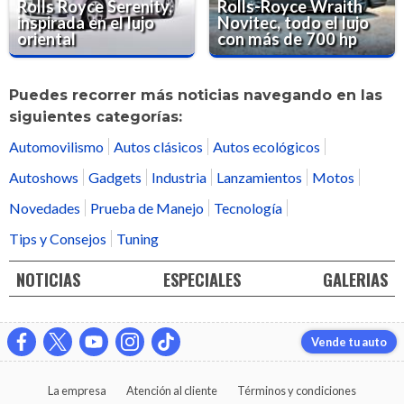
Rolls Royce Serenity,
Rolls-Royce Wraith
inspirada en el lujo
Novitec, todo el lujo
oriental
con más de 700 hp
Puedes recorrer más noticias navegando en las
siguientes categorías:
Automovilismo
Autos clásicos
Autos ecológicos
Autoshows
Gadgets
Industria
Lanzamientos
Motos
Novedades
Prueba de Manejo
Tecnología
Tips y Consejos
Tuning
NOTICIAS
ESPECIALES
GALERIAS
Vende tu auto
La empresa
Atención al cliente
Términos y condiciones