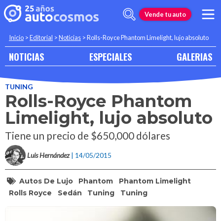
Vende tu auto
Inicio
>
Editorial
>
Noticias
>
Rolls-Royce Phantom Limelight, lujo absoluto
NOTICIAS
ESPECIALES
GALERIAS
TUNING
Rolls-Royce Phantom
Limelight, lujo absoluto
Tiene un precio de $650,000 dólares
Luis Hernández
| 14/05/2015
Autos De Lujo
Phantom
Phantom Limelight
Rolls Royce
Sedán
Tuning
Tuning