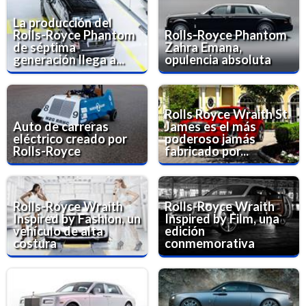
La producción del
Rolls-Royce Phantom
Rolls-Royce Phantom
de séptima
Zahra Emana,
generación llega a...
opulencia absoluta
Rolls Royce Wraith St.
Auto de carreras
James es el más
eléctrico creado por
poderoso jamás
Rolls-Royce
fabricado por...
Rolls-Royce Wraith
Rolls-Royce Wraith
Inspired by Fashion, un
Inspired by Film, una
vehículo de alta
edición
costura
conmemorativa