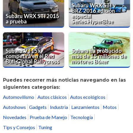
Subaru WRX STI y
BRZ 2016 edición
Subaru WRX STi 2015
especial
a prueba
Series.HyperBlue
Subaru VT15x,
Subaru ha producido
competirá en el Red
más de 15 millones de
Bull Global Rallycross
motores Bóxer
Puedes recorrer más noticias navegando en las
siguientes categorías:
Automovilismo
Autos clásicos
Autos ecológicos
Autoshows
Gadgets
Industria
Lanzamientos
Motos
Novedades
Prueba de Manejo
Tecnología
Tips y Consejos
Tuning