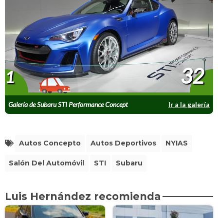
32
1
Galería de Subaru STI Performance Concept
Ir a la galería
Autos Concepto
Autos Deportivos
NYIAS
Salón Del Automóvil
STI
Subaru
Luis Hernández recomienda