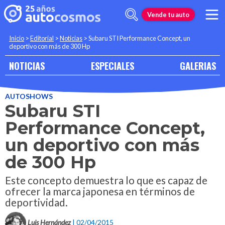
Vende tu auto
Inicio
>
Editorial
>
Noticias
>
Subaru STI Performance Concept, un
deportivo con más de 300 Hp
NOTICIAS
ESPECIALES
GALERIAS
AUTOSHOWS
Subaru STI
Performance Concept,
un deportivo con más
de 300 Hp
Este concepto demuestra lo que es capaz de
ofrecer la marca japonesa en términos de
deportividad.
Luis Hernández
| 02/04/2015