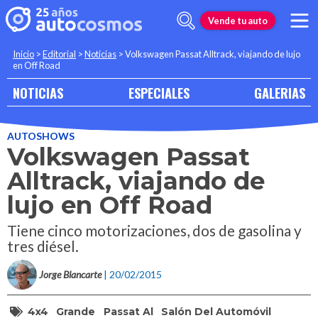
Vende tu auto
Inicio
>
Editorial
>
Noticias
>
Volkswagen Passat Alltrack, viajando de lujo
en Off Road
NOTICIAS
ESPECIALES
GALERIAS
AUTOSHOWS
Volkswagen Passat
Alltrack, viajando de
lujo en Off Road
Tiene cinco motorizaciones, dos de gasolina y
tres diésel.
Jorge Blancarte
| 20/02/2015
4x4
Grande
Passat Al
Salón Del Automóvil