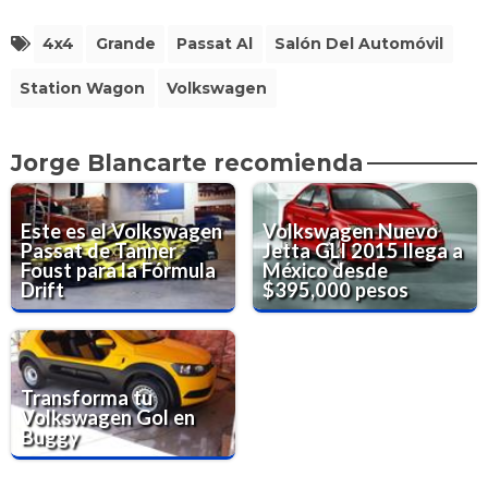
4x4
Grande
Passat Al
Salón Del Automóvil
Station Wagon
Volkswagen
Jorge Blancarte recomienda
Este es el Volkswagen
Volkswagen Nuevo
Passat de Tanner
Jetta GLI 2015 llega a
Foust para la Fórmula
México desde
Drift
$395,000 pesos
Transforma tu
Volkswagen Gol en
Buggy