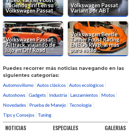
haciendo drift en su
Volkswagen Passat
Volkswagen Passat
Variant por ABT
Volkswagen Beetle
Volkswagen Passat
Tanner Foust Racing
Alltrack, viajando de
ENEOS RWB, al más
lujo en Off Road
puro estilo...
Puedes recorrer más noticias navegando en las
siguientes categorías:
Automovilismo
Autos clásicos
Autos ecológicos
Autoshows
Gadgets
Industria
Lanzamientos
Motos
Novedades
Prueba de Manejo
Tecnología
Tips y Consejos
Tuning
NOTICIAS
ESPECIALES
GALERIAS