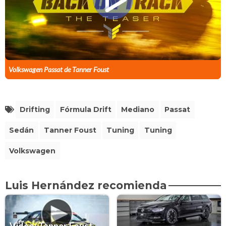
Volkswagen Passat de Tanner Foust
Drifting
Fórmula Drift
Mediano
Passat
Sedán
Tanner Foust
Tuning
Tuning
Volkswagen
Luis Hernández recomienda
Video: Tanner Foust