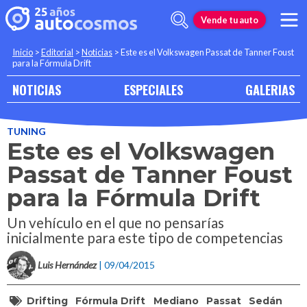
Vende tu auto
Inicio
>
Editorial
>
Noticias
>
Este es el Volkswagen Passat de Tanner Foust
para la Fórmula Drift
NOTICIAS
ESPECIALES
GALERIAS
TUNING
Este es el Volkswagen
Passat de Tanner Foust
para la Fórmula Drift
Un vehículo en el que no pensarías
inicialmente para este tipo de competencias
Luis Hernández
| 09/04/2015
Drifting
Fórmula Drift
Mediano
Passat
Sedán