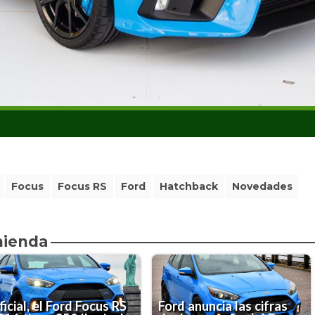
Focus
Focus RS
Ford
Hatchback
Novedades
mienda
icial, el Ford Focus RS
Ford anuncia las cifras