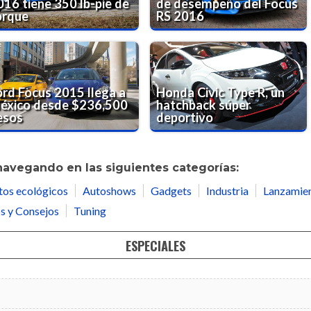
016 tiene 350 lb-pie de
de desempeño del Focus
orque
RS 2016
ord Focus 2015 llega a
Honda Civic Type R, un
éxico desde $236,500
hatchback súper
esos
deportivo
navegando en las siguientes categorías:
tos ecológicos
Autoshows
Gadgets
Industria
Lanzamie
s y Consejos
Tuning
ESPECIALES