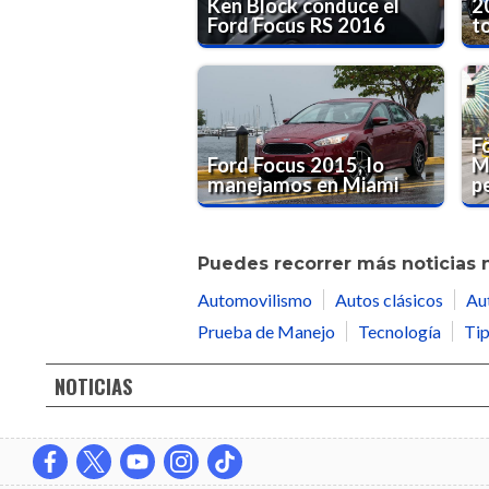
Ken Block conduce el
2
Ford Focus RS 2016
t
F
Ford Focus 2015, lo
M
manejamos en Miami
p
Puedes recorrer más noticias 
Automovilismo
Autos clásicos
Au
Prueba de Manejo
Tecnología
Tip
NOTICIAS