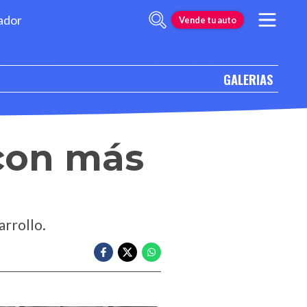
ador
Vende tu auto
GALERIAS
 con más
arrollo.