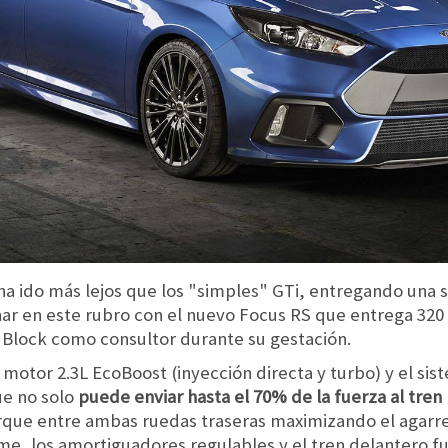
 ha ido más lejos que los "simples" GTi, entregando una
ar en este rubro con el nuevo Focus RS que entrega 320 
n Block como consultor durante su gestación.
otor 2.3L EcoBoost (inyección directa y turbo) y el sist
ue no solo
puede enviar hasta el 70% de la fuerza al tren
orque entre ambas ruedas traseras maximizando el agarre 
me, los amortiguadores regulables y el tren delantero f