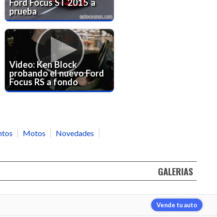
Ford Focus ST 2015 a
prueba
Video: Ken Block
probando el nuevo Ford
Focus RS a fondo
ntos
Motos
Novedades
GALERIAS
Vende tu auto