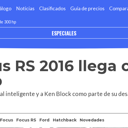
álogo
Noticias
Clasificados
Guía de precios
Compar
de 300 hp
ESPECIALES
s RS 2016 llega
p
al inteligente y a Ken Block como parte de su des
Focus
Focus RS
Ford
Hatchback
Novedades