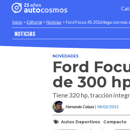
Cat
Inicio
>
Editorial
>
Noticias
>
Ford Focus RS 2016 llega con más 
NOTICIAS
NOVEDADES
Ford Focu
de 300 h
Tiene 320 hp, tracción integr
Hernando Calaza
| 04/02/2015
Autos Deportivos
Compacto