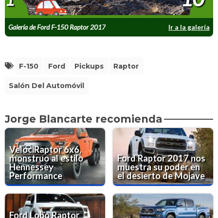
Galería de Ford F-150 Raptor 2017
Ir a la galería
F-150
Ford
Pickups
Raptor
Salón Del Automóvil
Jorge Blancarte recomienda
VelociRaptor 6x6,
monstruo al estilo
Ford Raptor 2017 nos
Hennessey
muestra su poder en
Performance
el desierto de Mojave
Ford Lobo Raptor