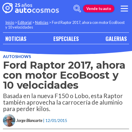
Vende tu auto
Inicio
>
Editorial
>
Noticias
>
Ford Raptor 2017, ahora con motor EcoBoost
y 10 velocidades
NOTICIAS
ESPECIALES
GALERIAS
AUTOSHOWS
Ford Raptor 2017, ahora
con motor EcoBoost y
10 velocidades
Basada en la nueva F150 o Lobo, esta Raptor
también aprovecha la carrocería de aluminio
para perder kilos.
Jorge Blancarte
| 12/01/2015