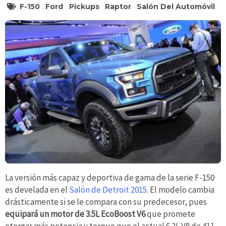
F-150
Ford
Pickups
Raptor
Salón Del Automóvil
La versión más capaz y deportiva de gama de la serie F-150
es develada en el
Salón de Detroit 2015
. El modelo cambia
drásticamente si se le compara con su predecesor, pues
equipará un motor de 3.5L EcoBoost V6
que promete
otorgar más potencia y torque que el actual 6.2L V8 de 411