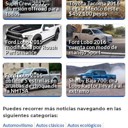
SuperCrew 2017,
Toyota Tacoma 2016
diversión offroad para
llega a México desde
todos
$452,100 pesos
Ford Lobo 2015
Ford Lobo 2016
modificada por Roush
cuenta con modo de
Performance
manejo Sport
Ford Lobo 2015
obtiene 5 estrellas en
Shelby Baja 700, una
pruebas de choque de
Lobo Raptor llevada al
la NHTSA
extremo
Puedes recorrer más noticias navegando en las
siguientes categorías:
Automovilismo
Autos clásicos
Autos ecológicos