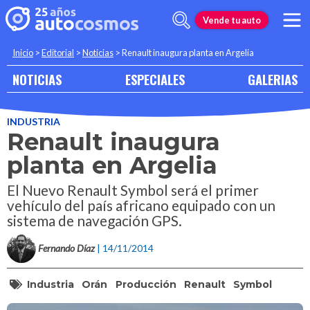
Vende tu auto
Inicio
>
Editorial
>
Noticias
>
Renault inaugura planta en Argelia
NOTICIAS
ESPECIALES
GALERIAS
INDUSTRIA
Renault inaugura
planta en Argelia
El Nuevo Renault Symbol será el primer
vehículo del país africano equipado con un
sistema de navegación GPS.
Fernando Díaz
| 14/11/2014
Industria
Orán
Producción
Renault
Symbol