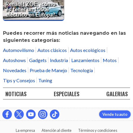
Renault ZOE, ¿cómo
es tener un 100%
eléctrico en Europa?
Puedes recorrer más noticias navegando en las
siguientes categorías:
Automovilismo
Autos clásicos
Autos ecológicos
Autoshows
Gadgets
Industria
Lanzamientos
Motos
Novedades
Prueba de Manejo
Tecnología
Tips y Consejos
Tuning
NOTICIAS
ESPECIALES
GALERIAS
Vende tu auto
La empresa
Atención al cliente
Términos y condiciones