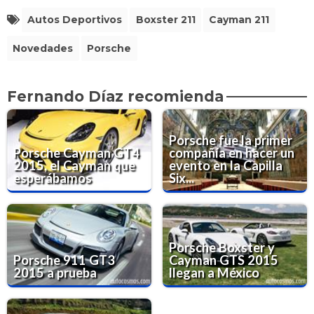
Autos Deportivos
Boxster 211
Cayman 211
Novedades
Porsche
Fernando Díaz recomienda
Porsche fue la primer
Porsche Cayman GT4
compañía en hacer un
2015, el Cayman que
evento en la Capilla
esperábamos
Six...
Porsche Boxster y
Porsche 911 GT3
Cayman GTS 2015
2015 a prueba
llegan a México