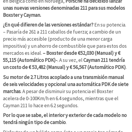
en Bélgica como en Noruega,
Porsche ha decidido lanzar
unas nuevas versiones denominadas 211 para sus modelos
Boxster y Cayman.
¿En qué difieren de las versiones estándar?
En su potencia.
– Pasaría de 261 a 211 caballos de fuerza; a cambio de un
precio más accesible (producto de una menor carga
impositiva) y un ahorro de combustible que para estos dos
mercados es ideal.
– Boxster desde €52,030 (Manual) y €
55,115 (Automático PDK)-
. A su vez, el
Cayman 211 tendría
un costo de € 53,482 (Manual) y € 56,567 (Automático PDK)
.
Su motor de 2.7 Litros acoplado a una transmisión manual
de seis velocidades y opcional una automática PDK de siete
marchas
. A pesar de disminuir su potencia el Boxster
acelera de 0-100Km/h en 6.4 segundos, mientras que el
Cayman 211 lo hace en 6.2 segundos.
Por lo que se sabe, el interior y exterior de cada modelo no
tendrá ningún tipo de cambio
.