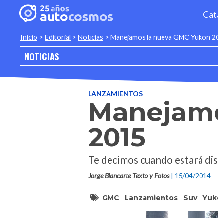
Cat
Inicio
>
Editorial
>
Noticias
>
Manejamos la nueva GMC Yukon 2
NOTICIAS
LANZAMIENTOS
Manejamo
2015
Te decimos cuando estará dis
Jorge Blancarte Texto y Fotos
| 15/04/2014
GMC
Lanzamientos
Suv
Yuk