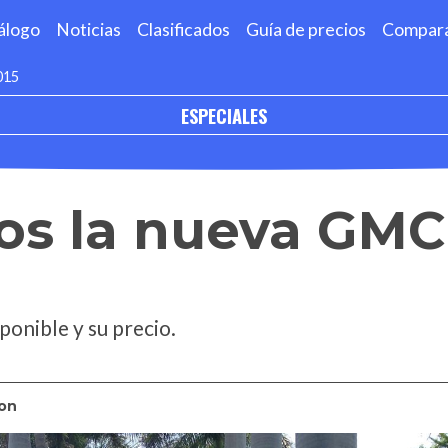
álogo
Noticias
Clasificados
Guía de precios
Compar
015
ESPECIALES
s la nueva GMC
ponible y su precio.
on