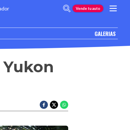
ador
Vende tu auto
GALERIAS
 Yukon