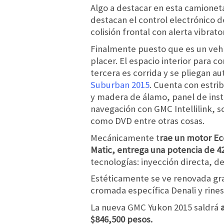
Algo a destacar en esta camionet
destacan el control electrónico d
colisión frontal con alerta vibrator
Finalmente puesto que es un vehí
placer. El espacio interior para 
tercera es corrida y se pliegan a
Suburban 2015
. Cuenta con estrib
y madera de álamo, panel de ins
navegación con GMC Intellilink, 
como DVD entre otras cosas.
Mecánicamente t
rae un motor Ec
Matic, entrega una potencia de 42
tecnologías: inyección directa, de
Estéticamente se ve renovada gra
cromada específica Denali y rines
La nueva GMC Yukon 2015 saldrá
a
$846,500 pesos.