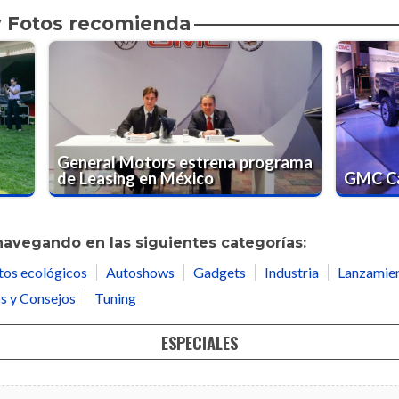
y Fotos recomienda
General Motors estrena programa
de Leasing en México
GMC Ca
navegando en las siguientes categorías:
tos ecológicos
Autoshows
Gadgets
Industria
Lanzamie
s y Consejos
Tuning
ESPECIALES