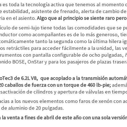
a es toda la tecnología activa que tenemos al momento d
e estabilidad, asistente de frenado, alerta de cambio de
ia en el asiento.
Algo que al principio se siente raro pe
culo de semi-lujo tiene todas las comodidades que se pu
conductor como acompañantes es de lo más generoso, tiene
utomáticamente tanto la segunda como la última hilera i
os retráctiles para acceder fácilmente a la unidad, las v
trumentos con pantalla configurable de ocho pulgadas,
sonido BOSE, OnStar y para los pasajeros de plazas trase
oTec3 de 6.2L V8, que acoplado a la transmisión automát
0 caballos de fuerza con un torque de 460 lb-pie;
además
sactivación de cilindros y apertura de válvulas en tiempo
cias a los nuevos elementos como faros de xenón con ac
 de aluminio de 20 pulgadas.
 la venta a fines de abril de este año con una sola versió