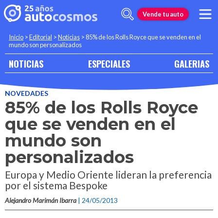
Vende tu auto
Inicio
>
Editorial
>
Noticias
>
85% de los Rolls Royce que se venden en el
mundo son personalizados
NOTICIAS
ESPECIALES
GALERIAS
NOVEDADES
85% de los Rolls Royce
que se venden en el
mundo son
personalizados
Europa y Medio Oriente lideran la preferencia
por el sistema Bespoke
Alejandro Marimán Ibarra
| 24/05/2013