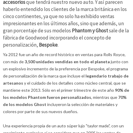
accesorios
que tendrá nuestro nuevo auto. Y así parecen
haberlo entendido los clientes de la marca británica en los
cinco continentes, ya que no solo ha exhibido ventas
impresionantes en los últimos años, sino que además, un
gran porcentaje de sus modelos
Phantom y Ghost
sale de la
fábrica de Goodwood incorporando el concepto de
personalización,
Bespoke
.
Ya 2012 fue un año de record histórico en ventas para Rolls Royce,
con más de
3,500 unidades vendidas en todo el planeta
junto con
un explosivo incremento de la preferencia por Bespoke, el programa
de personalización de la marca que incluye el
legendario trabajo de
artesanos
y el cuidado de los detalles como núcleo central, que se
mantiene este 2013. Sólo en el primer trimestre de este año
90% de
los modelos Phantom fueron personalizados
, mientras que
70%
de los modelos Ghost
incluyeron la selección de materiales y
colores por parte de sus nuevos dueños.
Una experiencia propia de un auto súper lujo "taylor made", con un
crecimiento explosivo si se considera que en 2005 las ventas de