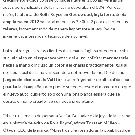
autos personalizados de la marca no superaban el 50%. Por esa
razón,
la planta de Rolls Royce en Goodwood, Inglaterra
, debió
ampliarse en 2012
hasta, al menos los 2,500 m2 para extender sus
talleres, incrementando de manera importante su equipo de
ingenieros, artesanos y técnicos de alto nivel.
Entre otros gustos, los clientes de la marca inglesa pueden inscribir
sus
iniciales en el reposacabezas del auto
, solicitar
marquetería
hecha a mano
o incluso un
color del chasis
prácticamente igual al
del lápiz labial de la musa inspiradora del nuevo dueño. Desde ahí,
juegos de picnic Louis Vuitton
o un refrigerador de alta calidad para
guardar la champaña, todo puede suceder desde el momento en que
el nuevo auto, cubierto solo con una lona blanca espera que se
desate el genio creador de su nuevo propietario.
“Nuestro servicio de personalización Bespoke es la joya de la corona
en la historia de éxito de Rolls Royce”, afirma
Torsten Müllen –
Ötvos
, CEO de la marca. “Nuestros clientes adoran la posibilidad de