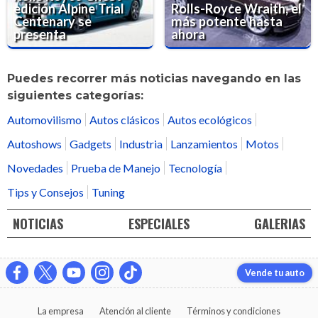
edición Alpine Trial
Rolls-Royce Wraith, el
Centenary se
más potente hasta
presenta
ahora
Puedes recorrer más noticias navegando en las
siguientes categorías:
Automovilismo
Autos clásicos
Autos ecológicos
Autoshows
Gadgets
Industria
Lanzamientos
Motos
Novedades
Prueba de Manejo
Tecnología
Tips y Consejos
Tuning
NOTICIAS
ESPECIALES
GALERIAS
Vende tu auto
La empresa
Atención al cliente
Términos y condiciones