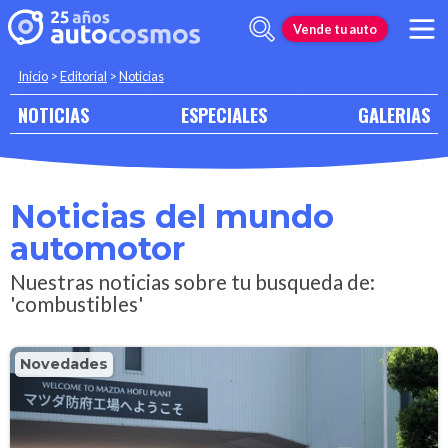
Vende tu auto
Inicio
>
Editorial
>
Noticias
NOTICIAS
ESPECIALES
GALERIAS
Noticias del mundo
automotor
Nuestras noticias sobre tu busqueda de:
'combustibles'
Novedades