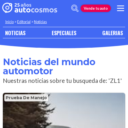
Vende tu auto
Inicio
>
Editorial
>
Noticias
NOTICIAS
ESPECIALES
GALERIAS
Noticias del mundo
automotor
Nuestras noticias sobre tu busqueda de: 'ZL1'
Prueba De Manejo