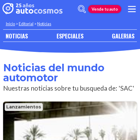
Vende tu auto
Inicio
>
Editorial
>
Noticias
NOTICIAS
ESPECIALES
GALERIAS
Noticias del mundo
automotor
Nuestras noticias sobre tu busqueda de: 'SAC'
Lanzamientos