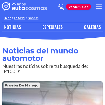
Vende tu auto
Inicio
>
Editorial
>
Noticias
NOTICIAS
ESPECIALES
GALERIAS
Noticias del mundo
automotor
Nuestras noticias sobre tu busqueda de:
'P100D'
Prueba De Manejo