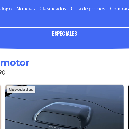
álogo
Noticias
Clasificados
Guía de precios
Compar
ESPECIALES
omotor
90'
Novedades