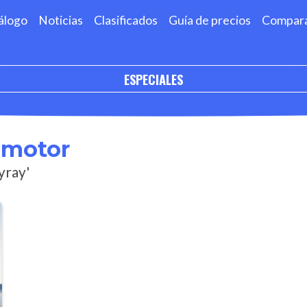
álogo
Noticias
Clasificados
Guía de precios
Compar
ESPECIALES
omotor
yray'