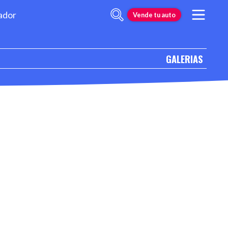
ador
Vende tu auto
GALERIAS