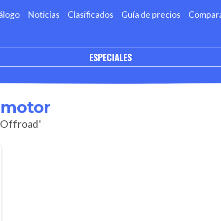
álogo
Noticias
Clasificados
Guía de precios
Compar
ESPECIALES
omotor
-Offroad'