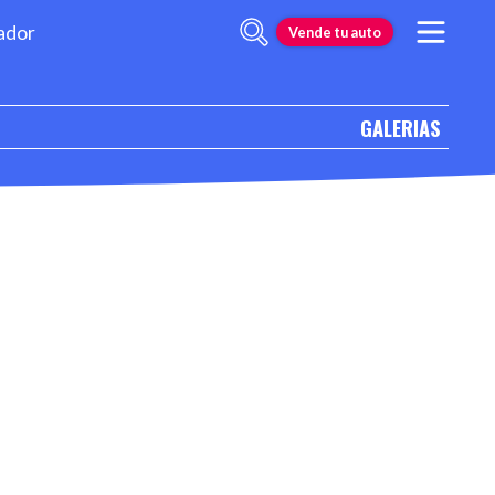
ador
Vende tu auto
GALERIAS