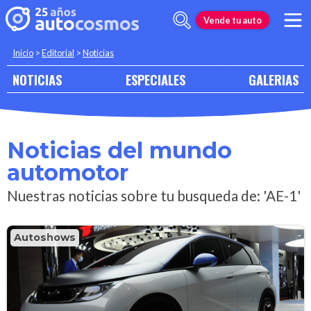
Vende tu auto
Inicio
>
Editorial
>
Noticias
NOTICIAS
ESPECIALES
GALERIAS
Noticias del mundo
automotor
Nuestras noticias sobre tu busqueda de: 'AE-1'
Autoshows