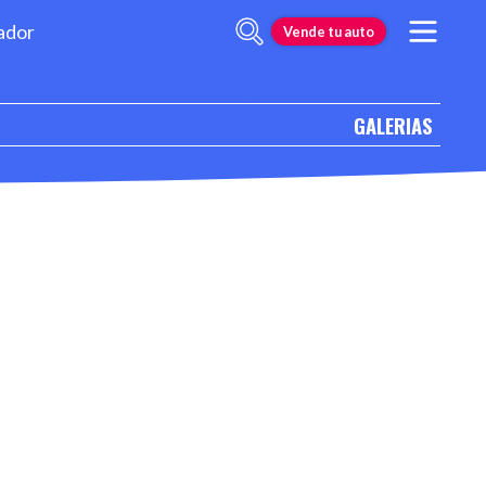
ador
Vende tu auto
GALERIAS