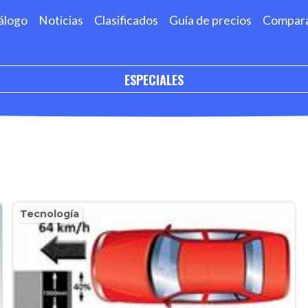
álogo
Noticias
Clasificados
Guía de precios
Compar
ESPECIALES
Tecnología