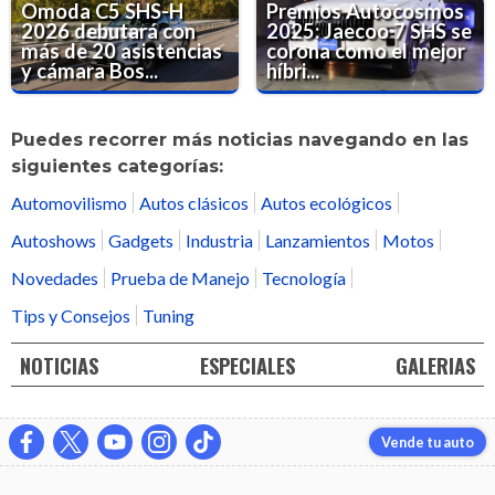
Omoda C5 SHS-H
Premios Autocosmos
2026 debutará con
2025: Jaecoo 7 SHS se
más de 20 asistencias
corona como el mejor
y cámara Bos...
híbri...
Puedes recorrer más noticias navegando en las
siguientes categorías:
Automovilismo
Autos clásicos
Autos ecológicos
Autoshows
Gadgets
Industria
Lanzamientos
Motos
Novedades
Prueba de Manejo
Tecnología
Tips y Consejos
Tuning
NOTICIAS
ESPECIALES
GALERIAS
Vende tu auto