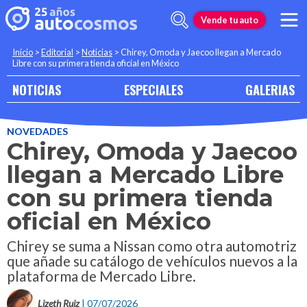
Vende tu auto
Inicio
>
Editorial
>
Noticias
>
Chirey, Omoda y Jaecoo llegan a Mercado
Libre con su primera tienda oficial en México
NOTICIAS
ESPECIALES
GALERIAS
NOVEDADES
Chirey, Omoda y Jaecoo
llegan a Mercado Libre
con su primera tienda
oficial en México
Chirey se suma a Nissan como otra automotriz
que añade su catálogo de vehículos nuevos a la
plataforma de Mercado Libre.
Lizeth Ruiz
| 07/07/2026