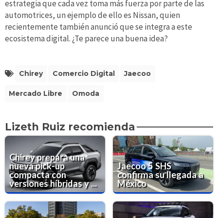
estrategia que cada vez toma más fuerza por parte de las
automotrices, un ejemplo de ello es Nissan, quien
recientemente también anunció que se integra a este
ecosistema digital. ¿Te parece una buena idea?
Chirey
Comercio Digital
Jaecoo
Mercado Libre
Omoda
Lizeth Ruiz recomienda
Chirey prepara una
nueva pick-up
Jaecoo 5 SHS
compacta con
confirma su llegada a
versiones híbridas y ...
México