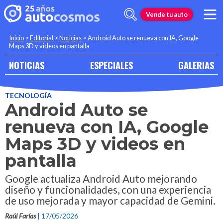
Vende tu auto
Inicio
>
Editorial
>
Noticias
>
Android Auto se renueva con IA, Google
Maps 3D y videos en pantalla
NOTICIAS
ESPECIALES
GALERIAS
TECNOLOGÍA
Android Auto se
renueva con IA, Google
Maps 3D y videos en
pantalla
Google actualiza Android Auto mejorando
diseño y funcionalidades, con una experiencia
de uso mejorada y mayor capacidad de Gemini.
Raúl Farías
| 17/05/2026