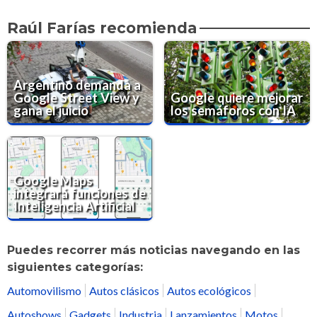
Raúl Farías recomienda
Argentino demanda a
Google Street View y
Google quiere mejorar
gana el juicio
los semáforos con IA
Google Maps
integrará funciones de
Inteligencia Artificial
Puedes recorrer más noticias navegando en las
siguientes categorías:
Automovilismo
Autos clásicos
Autos ecológicos
Autoshows
Gadgets
Industria
Lanzamientos
Motos