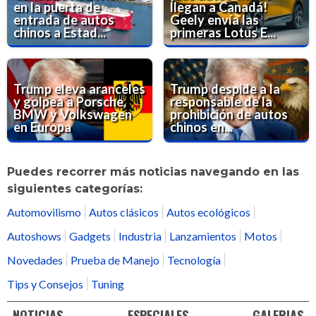
en la puerta de
llegan a Canadá!
entrada de autos
Geely envía las
chinos a Estad...
primeras Lotus E...
Trump eleva aranceles
Trump despide a la
y golpea a Porsche,
responsable de la
BMW y Volkswagen
prohibición de autos
en Europa
chinos en...
Puedes recorrer más noticias navegando en las
siguientes categorías:
Automovilismo
Autos clásicos
Autos ecológicos
Autoshows
Gadgets
Industria
Lanzamientos
Motos
Novedades
Prueba de Manejo
Tecnología
Tips y Consejos
Tuning
NOTICIAS
ESPECIALES
GALERIAS