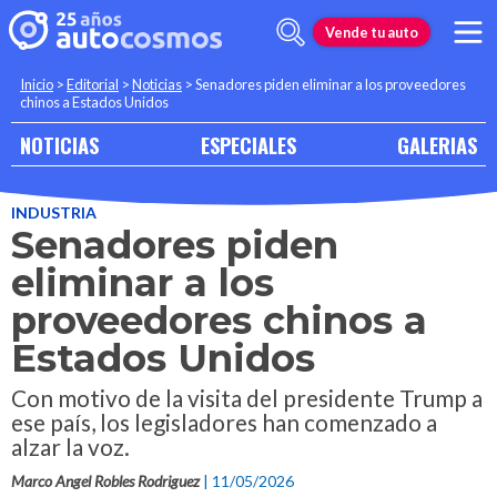
Vende tu auto
Inicio
>
Editorial
>
Noticias
>
Senadores piden eliminar a los proveedores
chinos a Estados Unidos
NOTICIAS
ESPECIALES
GALERIAS
INDUSTRIA
Senadores piden
eliminar a los
proveedores chinos a
Estados Unidos
Con motivo de la visita del presidente Trump a
ese país, los legisladores han comenzado a
alzar la voz.
Marco Angel Robles Rodriguez
| 11/05/2026